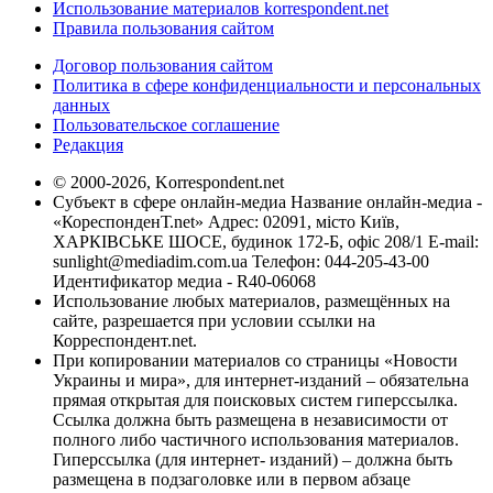
Использование материалов korrespondent.net
Правила пользования сайтом
Договор пользования сайтом
Политика в сфере конфиденциальности и персональных
данных
Пользовательское соглашение
Редакция
© 2000-2026, Korrespondent.net
Субъект в сфере онлайн-медиа Название онлайн-медиа -
«КореспонденТ.net» Адрес: 02091, місто Київ,
ХАРКІВСЬКЕ ШОСЕ, будинок 172-Б, офіс 208/1 E-mail:
sunlight@mediadim.com.ua
Телефон: 044-205-43-00
Идентификатор медиа - R40-06068
Использование любых материалов, размещённых на
сайте, разрешается при условии ссылки на
Корреспондент.net.
При копировании материалов со страницы «Новости
Украины и мира», для интернет-изданий – обязательна
прямая открытая для поисковых систем гиперссылка.
Ссылка должна быть размещена в независимости от
полного либо частичного использования материалов.
Гиперссылка (для интернет- изданий) – должна быть
размещена в подзаголовке или в первом абзаце