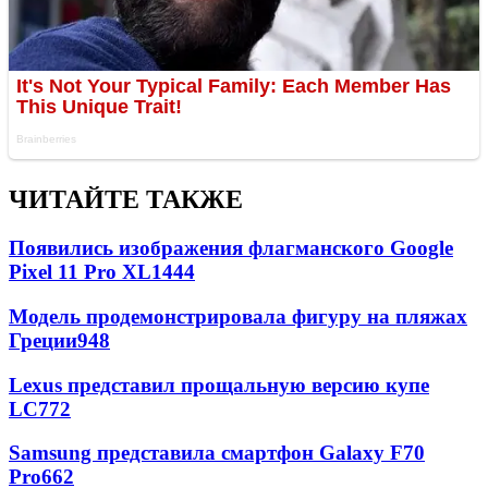
ЧИТАЙТЕ ТАКЖЕ
Появились изображения флагманского Google
Pixel 11 Pro XL
1444
Модель продемонстрировала фигуру на пляжах
Греции
948
Lexus представил прощальную версию купе
LC
772
Samsung представила смартфон Galaxy F70
Pro
662