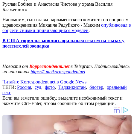
Руслан Бобиев и Анастасия Чистова у храма Василия
Блаженного
Напомним, сын главы парламентского комитета по вопросам
здравоохранения Михаила Радуйкого - Максим
опубликовал в
соцсети снимки прививающихся моделей
.
В США гориллы занялись оральным сексом на глазах у
посетителей зоопарка
Новости от
Корреспондент.net
в Telegram. Подписывайтесь
на наш канал
https://t.me/korrespondentnet
Читайте Korrespondent.net в Google News
ТЕГИ:
Россия
,
суд
,
фото
,
Таджикистан
,
блогер
,
оральный
секс
Если вы заметили ошибку, выделите необходимый текст и
нажмите Ctrl+Enter, чтобы сообщить об этом редакции.