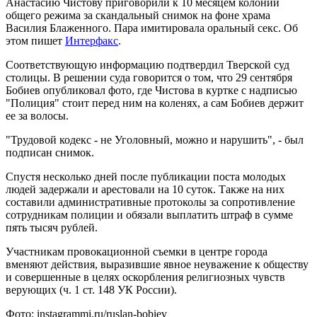
Анастасию Чистову приговорили к 10 месяцем колонии
общего режима за скандальный снимок на фоне храма
Василия Блаженного. Пара имитировала оральный секс. Об
этом пишет
Интерфакс
.
Соответствующую информацию подтвердил Тверской суд
столицы. В решении суда говорится о том, что 29 сентября
Бобиев опубликовал фото, где Чистова в куртке с надписью
"Полиция" стоит перед ним на коленях, а сам Бобиев держит
ее за волосы.
"Трудовой кодекс - не Уголовный, можно и нарушить", - был
подписан снимок.
Спустя несколько дней после публикации поста молодых
людей задержали и арестовали на 10 суток. Также на них
составили административные протоколы за сопротивление
сотрудникам полиции и обязали выплатить штраф в сумме
пять тысяч рублей.
Участникам провокационной съемки в центре города
вменяют действия, выразившие явное неуважение к обществу
и совершенные в целях оскорбления религиозных чувств
верующих (ч. 1 ст. 148 УК России).
Фото: instagrammi.ru/ruslan-bobiev