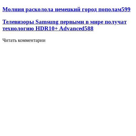
Молния расколола немецкий город пополам
599
Телевизоры Samsung первыми в мире получат
технологию HDR10+ Advanced
588
Читать комментарии