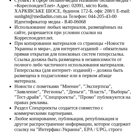
Субъект в сфере онлайн-медиа Название онлайн-медиа -
«КореспонденТ.net» Адрес: 02091, місто Київ,
ХАРКІВСЬКЕ ШОСЕ, будинок 172-Б, офіс 208/1 E-mail:
sunlight@mediadim.com.ua
Телефон: 044-205-43-00
Идентификатор медиа - R40-06068
Использование любых материалов, размещённых на
сайте, разрешается при условии ссылки на
Корреспондент.net.
При копировании материалов со страницы «Новости
Украины и мира», для интернет-изданий – обязательна
прямая открытая для поисковых систем гиперссылка.
Ссылка должна быть размещена в независимости от
полного либо частичного использования материалов.
Гиперссылка (для интернет- изданий) – должна быть
размещена в подзаголовке или в первом абзаце
материала.
Новости с пометками "Мнение", "Экспертиза",
"Заявление", "Регионы", "Деньги", "Власть", "Выборы",
"Тест-драйв", "Спецпроекты", "Промо" публикуются на
правах рекламы.
Раздел Спецпроекты создается совместно с
коммерческими партнерами.
Любое копирование, публикация, републикация и
другое распространение информации, которое содержит
ссылку на "Интерфакс-Украина", EPA / UPG, строго