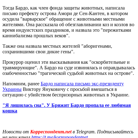
Тогда Бардо, как член фонда защиты животных, написала
письмо префекту острова Амори де Сен-Кантен, в котором
осудила "варварское" обращение с животными местными
жителями. Она рассказала об обезглавливании коз и козлов во
время индуистских праздников, и назвала это "пережитками
каннибализма прошлых веков".
Также она назвала местных жителей "аборигенами,
сохранившими свои дикие гены".
Прокурор оценил эти высказывания как "оскорбительные и
травмирующие". А Бардо на суде извинялась и оправдывалась
озабоченностью "трагической судьбой животных на острове".
Напомним, ранее
Бардо написала письмо экс-президенту
Украины
Виктору Януковичу с просьбой вмешаться в
ситуацию с убийством беспризорных животных в Украине.
"Я лишилась сна". У Брижит Бардо пропала ее любимая
кошка
Новости от
Корреспондент.net
в Telegram. Подписывайтесь
на наш канал
https://t.me/korrespondentnet