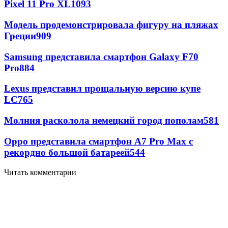
Pixel 11 Pro XL
1093
Модель продемонстрировала фигуру на пляжах
Греции
909
Samsung представила смартфон Galaxy F70
Pro
884
Lexus представил прощальную версию купе
LC
765
Молния расколола немецкий город пополам
581
Oppo представила смартфон A7 Pro Max с
рекордно большой батареей
544
Читать комментарии