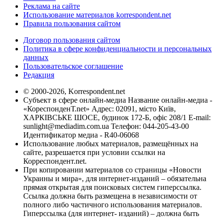
Реклама на сайте
Использование материалов korrespondent.net
Правила пользования сайтом
Договор пользования сайтом
Политика в сфере конфиденциальности и персональных
данных
Пользовательское соглашение
Редакция
© 2000-2026, Korrespondent.net
Субъект в сфере онлайн-медиа Название онлайн-медиа -
«КореспонденТ.net» Адрес: 02091, місто Київ,
ХАРКІВСЬКЕ ШОСЕ, будинок 172-Б, офіс 208/1 E-mail:
sunlight@mediadim.com.ua
Телефон: 044-205-43-00
Идентификатор медиа - R40-06068
Использование любых материалов, размещённых на
сайте, разрешается при условии ссылки на
Корреспондент.net.
При копировании материалов со страницы «Новости
Украины и мира», для интернет-изданий – обязательна
прямая открытая для поисковых систем гиперссылка.
Ссылка должна быть размещена в независимости от
полного либо частичного использования материалов.
Гиперссылка (для интернет- изданий) – должна быть