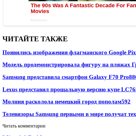
ЧИТАЙТЕ ТАКЖЕ
Появились изображения флагманского Google Pixe
Модель продемонстрировала фигуру на пляжах Г
Samsung представила смартфон Galaxy F70 Pro
88
Lexus представил прощальную версию купе LC
76
Молния расколола немецкий город пополам
592
Телевизоры Samsung первыми в мире получат т
Читать комментарии