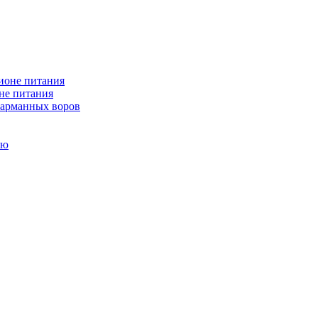
не питания
 карманных воров
ью