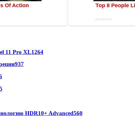
l 11 Pro XL
1264
реции
937
6
5
ехнологию HDR10+ Advanced
560