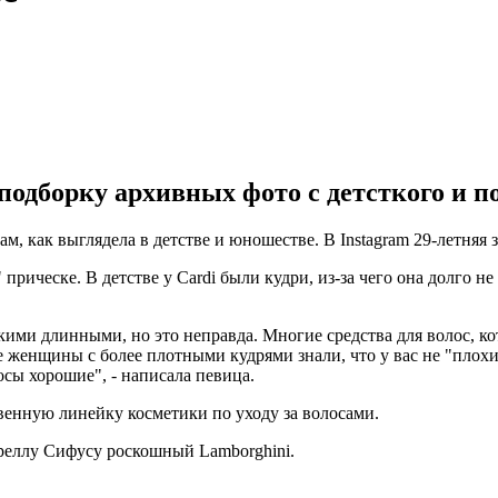
одборку архивных фото с детсткого и по
м, как выглядела в детстве и юношестве. В Instagram 29-летняя
рическе. В детстве у Cardi были кудри, из-за чего она долго н
кими длинными, но это неправда. Многие средства для волос, ко
женщины с более плотными кудрями знали, что у вас не "плохие 
осы хорошие", - написала певица.
венную линейку косметики по уходу за волосами.
еллу Сифусу роскошный Lamborghini.