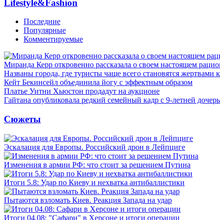
Lifestyle&Fashion
Последние
Популярные
Комментируемые
Миранда Керр откровенно рассказала о своем настоящем рацио
Названы города, где туристы чаще всего становятся жертвами
Кейт Бекинсейл объединила йогу с эффектным образом
Платье Уитни Хьюстон продадут на аукционе
Гайтана опубликовала редкий семейный кадр с 9-летней дочер
Сюжеты
Эскалация для Европы. Российский дрон в Лейпциге
Изменения в армии РФ: что стоит за решением Путина
Итоги 5.8: Удар по Киеву и нехватка антибаллистики
Пытаются взломать Киев. Реакция Запада на удар
Итоги 04.08: "Сафари" в Херсоне и итоги операции