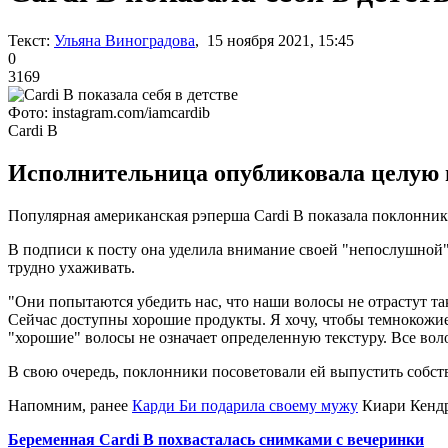
Текст:
Ульяна Виноградова
, 15 ноября 2021, 15:45
0
3169
Фото: instagram.com/iamcardib
Cardi B
Исполнительница опубликовала целую п
Популярная американская рэперша Cardi B показала поклонника
В подписи к посту она уделила внимание своей "непослушной" п
трудно ухаживать.
"Они попытаются убедить нас, что наши волосы не отрастут та
Сейчас доступны хорошие продукты. Я хочу, чтобы темнокожие 
"хорошие" волосы не означает определенную текстуру. Все вол
В свою очередь, поклонники посоветовали ей выпустить собст
Напомним, ранее
Карди Би подарила своему мужу
Киари Кендр
Беременная Cardi B похвасталась снимками с вечеринки