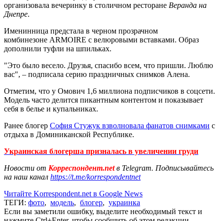
организовала вечеринку в столичном ресторане
Веранда на
Днепре
.
Именинница предстала в черном прозрачном
комбинезоне ARMOIRE с велюровыми вставками. Образ
дополнили туфли на шпильках.
"Это было весело. Друзья, спасибо всем, что пришли. Люблю
вас", – подписала серию праздничных снимков Алена.
Отметим, что у Омович 1,6 миллиона подписчиков в соцсети.
Модель часто делится пикантным контентом и показывает
себя в белье и купальниках.
Ранее блогер
София Стужук взволновала фанатов снимками
с
отдыха в Доминиканской Республике.
Украинская блогерша призналась в увеличении груди
Новости от
Корреспондент.net
в Telegram. Подписывайтесь
на наш канал
https://t.me/korrespondentnet
Читайте Korrespondent.net в Google News
ТЕГИ:
фото
,
модель
,
блогер
,
украинка
Если вы заметили ошибку, выделите необходимый текст и
нажмите Ctrl+Enter, чтобы сообщить об этом редакции.