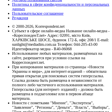
Политика в сфере конфиденциальности и персональных
данных
Пользовательское соглашение
Редакция
© 2000-2026, Korrespondent.net
Субъект в сфере онлайн-медиа Название онлайн-медиа -
«КореспонденТ.net» Адрес: 02091, місто Київ,
ХАРКІВСЬКЕ ШОСЕ, будинок 172-Б, офіс 208/1 E-mail:
sunlight@mediadim.com.ua
Телефон: 044-205-43-00
Идентификатор медиа - R40-06068
Использование любых материалов, размещённых на
сайте, разрешается при условии ссылки на
Корреспондент.net.
При копировании материалов со страницы «Новости
Украины и мира», для интернет-изданий – обязательна
прямая открытая для поисковых систем гиперссылка.
Ссылка должна быть размещена в независимости от
полного либо частичного использования материалов.
Гиперссылка (для интернет- изданий) – должна быть
размещена в подзаголовке или в первом абзаце
материала.
Новости с пометками "Мнение", "Экспертиза",
"Заявление", "Регионы", "Деньги", "Власть", "Выборы",
"Тест-драйв", "Спецпроекты", "Промо" публикуются на