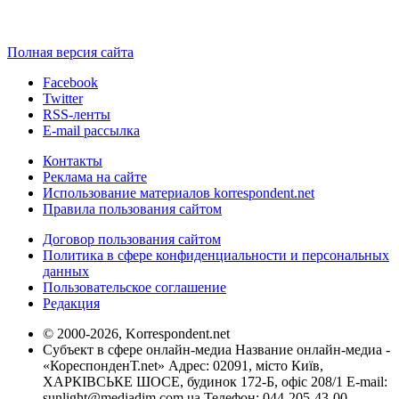
Полная версия сайта
Facebook
Twitter
RSS-ленты
E-mail рассылка
Контакты
Реклама на сайте
Использование материалов korrespondent.net
Правила пользования сайтом
Договор пользования сайтом
Политика в сфере конфиденциальности и персональных
данных
Пользовательское соглашение
Редакция
© 2000-2026, Korrespondent.net
Субъект в сфере онлайн-медиа Название онлайн-медиа -
«КореспонденТ.net» Адрес: 02091, місто Київ,
ХАРКІВСЬКЕ ШОСЕ, будинок 172-Б, офіс 208/1 E-mail:
sunlight@mediadim.com.ua
Телефон: 044-205-43-00