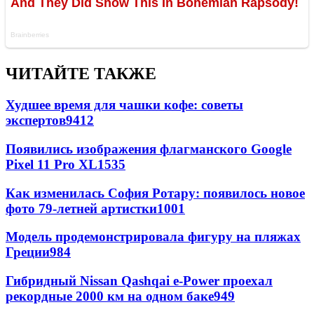
ЧИТАЙТЕ ТАКЖЕ
Худшее время для чашки кофе: советы
экспертов
9412
Появились изображения флагманского Google
Pixel 11 Pro XL
1535
Как изменилась София Ротару: появилось новое
фото 79-летней артистки
1001
Модель продемонстрировала фигуру на пляжах
Греции
984
Гибридный Nissan Qashqai e-Power проехал
рекордные 2000 км на одном баке
949