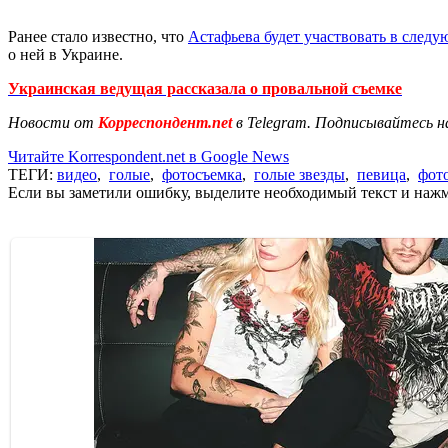
Ранее стало известно, что
Астафьева будет участвовать в следу
о ней в Украине.
Украинская ведущая рассказала о провальной съемке
Новости от
Корреспондент.net
в Telegram. Подписывайтесь н
Читайте Korrespondent.net в Google News
ТЕГИ:
видео
,
голые
,
фотосъемка
,
голые звезды
,
певица
,
фот
Если вы заметили ошибку, выделите необходимый текст и нажми