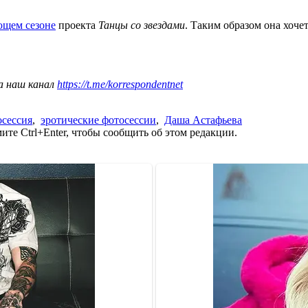
ющем сезоне
проекта
Танцы со звездами
. Таким образом она хоче
а наш канал
https://t.me/korrespondentnet
осессия
,
эротические фотосессии
,
Даша Астафьева
те Ctrl+Enter, чтобы сообщить об этом редакции.