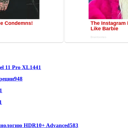
l 11 Pro XL
1441
реции
948
1
1
ехнологию HDR10+ Advanced
583