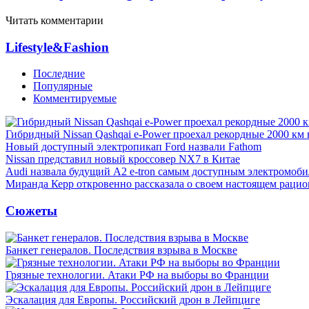
Читать комментарии
Lifestyle&Fashion
Последние
Популярные
Комментируемые
Гибридный Nissan Qashqai e-Power проехал рекордные 2000 км 
Новый доступный электропикап Ford назвали Fathom
Nissan представил новый кроссовер NX7 в Китае
Audi назвала будущий A2 e-tron самым доступным электромоби
Миранда Керр откровенно рассказала о своем настоящем рацио
Сюжеты
Банкет генералов. Последствия взрыва в Москве
Грязные технологии. Атаки РФ на выборы во Франции
Эскалация для Европы. Российский дрон в Лейпциге