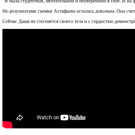
"Я была студенткой, мечтательной и неуверенной в себе. И на ф
Но результатами съемки Астафьева осталась довольна. Она счи
Сейчас Даша не стесняется своего тела и с гордостью демонстр