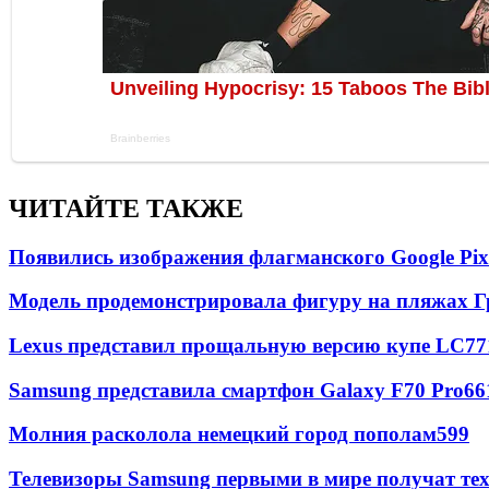
ЧИТАЙТЕ ТАКЖЕ
Появились изображения флагманского Google Pixe
Модель продемонстрировала фигуру на пляжах Г
Lexus представил прощальную версию купе LC
77
Samsung представила смартфон Galaxy F70 Pro
66
Молния расколола немецкий город пополам
599
Телевизоры Samsung первыми в мире получат т