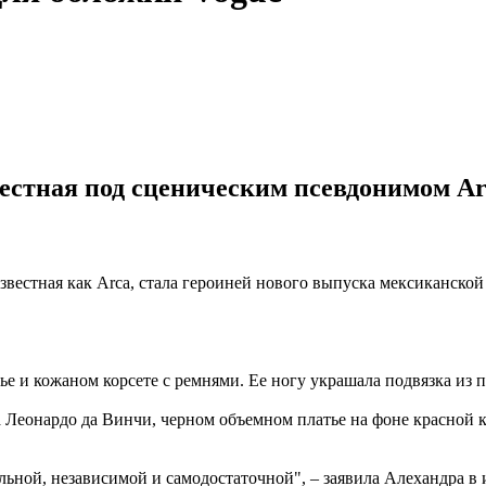
естная под сценическим псевдонимом Ar
звестная как Arca, стала героиней нового выпуска мексиканско
е и кожаном корсете с ремнями. Ее ногу украшала подвязка из п
 Леонардо да Винчи, черном объемном платье на фоне красной 
альной, независимой и самодостаточной", – заявила Алехандра в