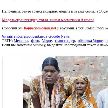
Напомним, ранее трансгендерная модель и звезда сериала
Эйфо
Модель-трансгендер стала лицом косметики Armani
Новости от
Корреспондент.net
в Telegram. Подписывайтесь н
Читайте Korrespondent.net в Google News
ТЕГИ:
Мексика
,
фото
,
Vogue
,
трансгендер
,
обложка Vogue
,
о
Если вы заметили ошибку, выделите необходимый текст и нажми