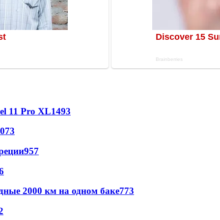
l 11 Pro XL
1493
073
реции
957
6
дные 2000 км на одном баке
773
2