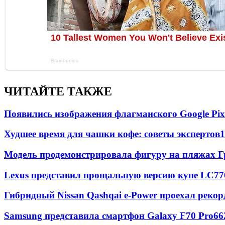
ЧИТАЙТЕ ТАКЖЕ
Появились изображения флагманского Google Pixe
Худшее время для чашки кофе: советы экспертов
1
Модель продемонстрировала фигуру на пляжах Г
Lexus представил прощальную версию купе LC
77
Гибридный Nissan Qashqai e-Power проехал рекор
Samsung представила смартфон Galaxy F70 Pro
66