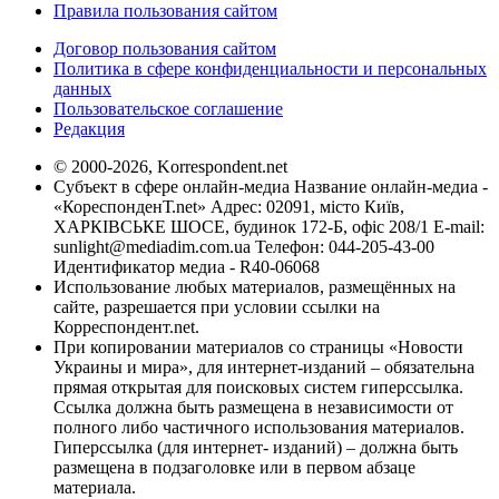
Правила пользования сайтом
Договор пользования сайтом
Политика в сфере конфиденциальности и персональных
данных
Пользовательское соглашение
Редакция
© 2000-2026, Korrespondent.net
Субъект в сфере онлайн-медиа Название онлайн-медиа -
«КореспонденТ.net» Адрес: 02091, місто Київ,
ХАРКІВСЬКЕ ШОСЕ, будинок 172-Б, офіс 208/1 E-mail:
sunlight@mediadim.com.ua
Телефон: 044-205-43-00
Идентификатор медиа - R40-06068
Использование любых материалов, размещённых на
сайте, разрешается при условии ссылки на
Корреспондент.net.
При копировании материалов со страницы «Новости
Украины и мира», для интернет-изданий – обязательна
прямая открытая для поисковых систем гиперссылка.
Ссылка должна быть размещена в независимости от
полного либо частичного использования материалов.
Гиперссылка (для интернет- изданий) – должна быть
размещена в подзаголовке или в первом абзаце
материала.