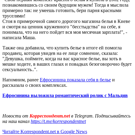
познакомившись со своим будущим мужем! Тогда я мыслила
примерно так: не умеешь готовить, бери парня красными
труселями!
Стоя в примерочной самого дорогого магазина белья в Киеве
и смотря на ценник кружевного "бесстыдства" на себе, я
понимала, что на него пойдет вся моя месячная зарплата!", -
написала Маша.
Также она добавила, что купить белье в итоге ей помогла
продавец, которая увидев на ее лице сомнение, сказала:
"Девушка, поймите, когда на вас красное белье, вы хоть в
мешке ходите, в ваших глазах и повадках безоговорочно будет
сексуальность..".
Напомним, ранее
Ефросинина показала себя в белье
и
рассказала о своих комплексах.
Ефросинина выложила романтический ролик с Мальдив
Новости от
Корреспондент.net
в Telegram. Подписывайтесь
на наш канал
https://t.me/korrespondentnet
Читайте Korrespondent.net в Google News