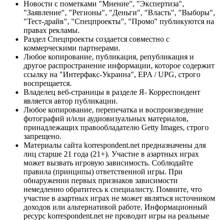
Новости с пометками "Мнение", "Экспертиза",
"Заявление", "Регионы", "Деньги", "Власть", "Выборы",
"Тест-драйв", "Спецпроекты", "Промо" публикуются на
правах рекламы.
Раздел Спецпроекты создается совместно с
коммерческими партнерами.
Любое копирование, публикация, републикация и
другое распространение информации, которое содержит
ссылку на "Интерфакс-Украина", EPA / UPG, строго
воспрещается.
Владелец веб-страницы в разделе Я- Корреспондент
является автор публикации.
Любое копирование, перепечатка и воспроизведение
фотографий и/или аудиовизуальных материалов,
принадлежащих правообладателю Getty Images, строго
запрещено.
Материалы сайта korrespondent.net предназначены для
лиц старше 21 года (21+). Участие в азартных играх
может вызвать игровую зависимость. Соблюдайте
правила (принципы) ответственной игры. При
обнаружении первых признаков зависимости
немедленно обратитесь к специалисту. Помните, что
участие в азартных играх не может являться источником
доходов или альтернативой работе. Информационный
ресурс korrespondent.net не проводит игры на реальные