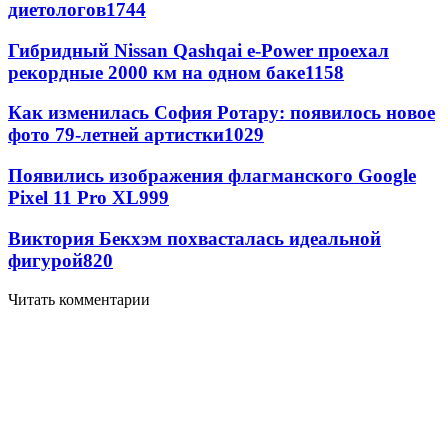
диетологов
1744
Гибридный Nissan Qashqai e-Power проехал
рекордные 2000 км на одном баке
1158
Как изменилась София Ротару: появилось новое
фото 79-летней артистки
1029
Появились изображения флагманского Google
Pixel 11 Pro XL
999
Виктория Бекхэм похвасталась идеальной
фигурой
820
Читать комментарии