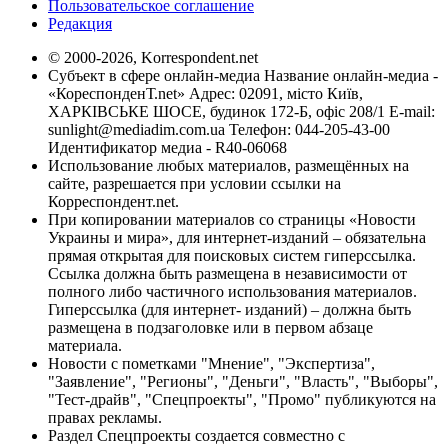
Пользовательское соглашение
Редакция
© 2000-2026, Korrespondent.net
Субъект в сфере онлайн-медиа Название онлайн-медиа -
«КореспонденТ.net» Адрес: 02091, місто Київ,
ХАРКІВСЬКЕ ШОСЕ, будинок 172-Б, офіс 208/1 E-mail:
sunlight@mediadim.com.ua
Телефон: 044-205-43-00
Идентификатор медиа - R40-06068
Использование любых материалов, размещённых на
сайте, разрешается при условии ссылки на
Корреспондент.net.
При копировании материалов со страницы «Новости
Украины и мира», для интернет-изданий – обязательна
прямая открытая для поисковых систем гиперссылка.
Ссылка должна быть размещена в независимости от
полного либо частичного использования материалов.
Гиперссылка (для интернет- изданий) – должна быть
размещена в подзаголовке или в первом абзаце
материала.
Новости с пометками "Мнение", "Экспертиза",
"Заявление", "Регионы", "Деньги", "Власть", "Выборы",
"Тест-драйв", "Спецпроекты", "Промо" публикуются на
правах рекламы.
Раздел Спецпроекты создается совместно с