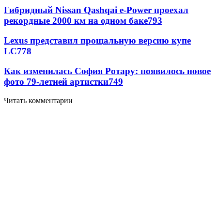
Гибридный Nissan Qashqai e-Power проехал
рекордные 2000 км на одном баке
793
Lexus представил прощальную версию купе
LC
778
Как изменилась София Ротару: появилось новое
фото 79-летней артистки
749
Читать комментарии