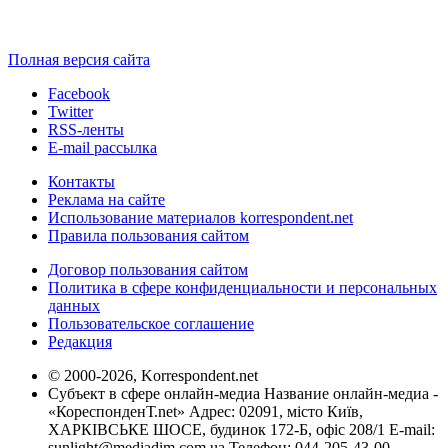
Полная версия сайта
Facebook
Twitter
RSS-ленты
E-mail рассылка
Контакты
Реклама на сайте
Использование материалов korrespondent.net
Правила пользования сайтом
Договор пользования сайтом
Политика в сфере конфиденциальности и персональных
данных
Пользовательское соглашение
Редакция
© 2000-2026, Korrespondent.net
Субъект в сфере онлайн-медиа Название онлайн-медиа -
«КореспонденТ.net» Адрес: 02091, місто Київ,
ХАРКІВСЬКЕ ШОСЕ, будинок 172-Б, офіс 208/1 E-mail:
sunlight@mediadim.com.ua
Телефон: 044-205-43-00