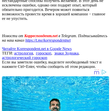
нестандартные способы получить желаемое. В этот день не
исключены ошибки, однако они подарят опыт, который
обязательно пригодится. Вечером может появиться
возможность провести время в хорошей компании − главное
ее не упустить.
Новости от
Корреспондент.net
в Telegram. Подписывайтесь
на наш канал
https://t.me/korrespondentnet
Читайте Korrespondent.net в Google News
ТЕГИ:
астрология
,
гороскоп
,
знаки Зодиака
,
астрологический гороскоп
Если вы заметили ошибку, выделите необходимый текст и
нажмите Ctrl+Enter, чтобы сообщить об этом редакции.