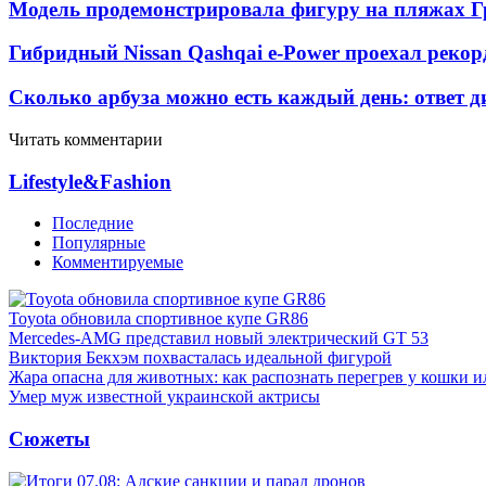
Модель продемонстрировала фигуру на пляжах Г
Гибридный Nissan Qashqai e-Power проехал рекор
Сколько арбуза можно есть каждый день: ответ д
Читать комментарии
Lifestyle&Fashion
Последние
Популярные
Комментируемые
Toyota обновила спортивное купе GR86
Mercedes-AMG представил новый электрический GT 53
Виктория Бекхэм похвасталась идеальной фигурой
Жара опасна для животных: как распознать перегрев у кошки и
Умер муж известной украинской актрисы
Сюжеты