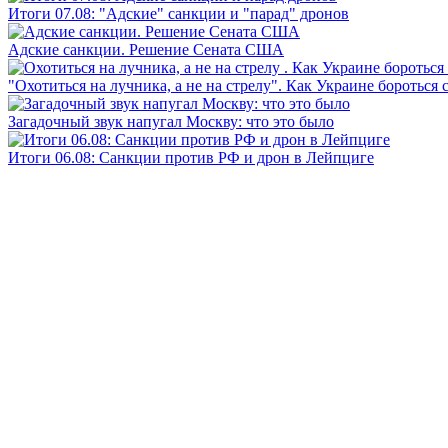
Итоги 07.08: "Адские" санкции и "парад" дронов
Адские санкции. Решение Сената США
"Охотиться на лучника, а не на стрелу". Как Украине бороться 
Загадочный звук напугал Москву: что это было
Итоги 06.08: Санкции против РФ и дрон в Лейпциге