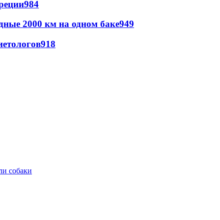
реции
984
дные 2000 км на одном баке
949
иетологов
918
ли собаки