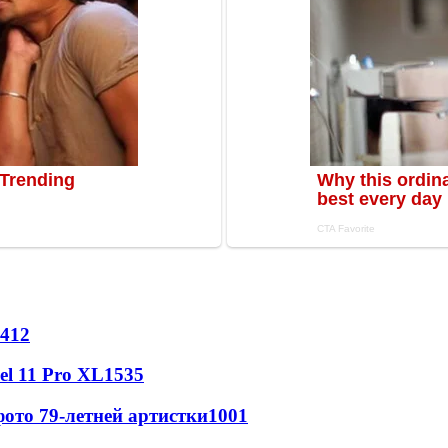
412
l 11 Pro XL
1535
ото 79-летней артистки
1001