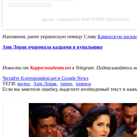
Допис, поширений АНИ ЛОРАК (@anilorak)
Напомним, ранее украинскую певицу Славу
Каминскую раскри
Ани Лорак очаровала кадрами в купальнике
Новости от
Корреспондент.net
в Telegram. Подписывайтесь н
Читайте Korrespondent.net в Google News
ТЕГИ:
видео
,
Ани Лорак
,
танец
,
певица
Если вы заметили ошибку, выделите необходимый текст и нажми