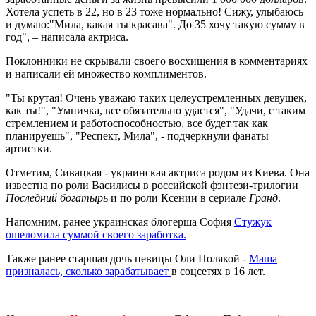
Хотела успеть в 22, но в 23 тоже нормально! Сижу, улыбаюсь
и думаю:"Мила, какая ты красава". До 35 хочу такую сумму в
год", – написала актриса.
Поклонники не скрывали своего восхищения в комментариях
и написали ей множество комплиментов.
"Ты крутая! Очень уважаю таких целеустремленных девушек,
как ты!", "Умничка, все обязательно удастся", "Удачи, с таким
стремлением и работоспособностью, все будет так как
планируешь", "Респект, Мила", - подчеркнули фанаты
артистки.
Отметим, Сивацкая - украинская актриса родом из Киева. Она
известна по роли Василисы в российской фэнтези-трилогии
Последний богатырь
и по роли Ксении в сериале
Гранд
.
Напомним, ранее украинская блогерша София
Стужук
ошеломила суммой своего заработка.
Также ранее старшая дочь певицы Оли Полякой -
Маша
призналась, сколько зарабатывает
в соцсетях в 16 лет.