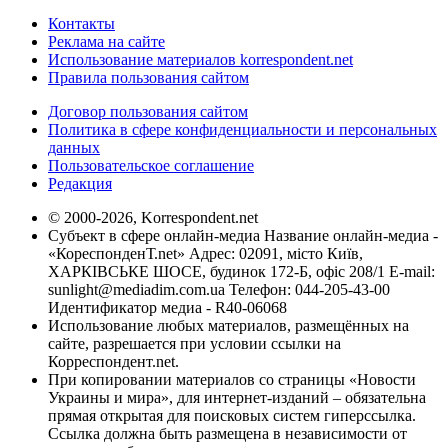
Контакты
Реклама на сайте
Использование материалов korrespondent.net
Правила пользования сайтом
Договор пользования сайтом
Политика в сфере конфиденциальности и персональных
данных
Пользовательское соглашение
Редакция
© 2000-2026, Korrespondent.net
Субъект в сфере онлайн-медиа Название онлайн-медиа -
«КореспонденТ.net» Адрес: 02091, місто Київ,
ХАРКІВСЬКЕ ШОСЕ, будинок 172-Б, офіс 208/1 E-mail:
sunlight@mediadim.com.ua
Телефон: 044-205-43-00
Идентификатор медиа - R40-06068
Использование любых материалов, размещённых на
сайте, разрешается при условии ссылки на
Корреспондент.net.
При копировании материалов со страницы «Новости
Украины и мира», для интернет-изданий – обязательна
прямая открытая для поисковых систем гиперссылка.
Ссылка должна быть размещена в независимости от