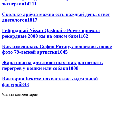
экспертов
14211
Сколько арбуза можно есть каждый день: ответ
диетологов
1817
Гибридный Nissan Qashqai e-Power проехал
рекордные 2000 км на одном баке
1162
Как изменилась София Ротару: появилось новое
фото 79-летней артистки
1045
Жара опасна для животных: как распознать
перегрев у кошки или собаки
1008
Виктория Бекхэм похвасталась идеальной
фигурой
843
Читать комментарии