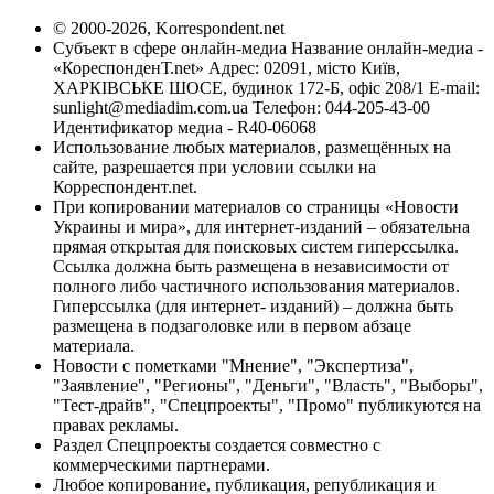
© 2000-2026, Korrespondent.net
Субъект в сфере онлайн-медиа Название онлайн-медиа -
«КореспонденТ.net» Адрес: 02091, місто Київ,
ХАРКІВСЬКЕ ШОСЕ, будинок 172-Б, офіс 208/1 E-mail:
sunlight@mediadim.com.ua
Телефон: 044-205-43-00
Идентификатор медиа - R40-06068
Использование любых материалов, размещённых на
сайте, разрешается при условии ссылки на
Корреспондент.net.
При копировании материалов со страницы «Новости
Украины и мира», для интернет-изданий – обязательна
прямая открытая для поисковых систем гиперссылка.
Ссылка должна быть размещена в независимости от
полного либо частичного использования материалов.
Гиперссылка (для интернет- изданий) – должна быть
размещена в подзаголовке или в первом абзаце
материала.
Новости с пометками "Мнение", "Экспертиза",
"Заявление", "Регионы", "Деньги", "Власть", "Выборы",
"Тест-драйв", "Спецпроекты", "Промо" публикуются на
правах рекламы.
Раздел Спецпроекты создается совместно с
коммерческими партнерами.
Любое копирование, публикация, републикация и