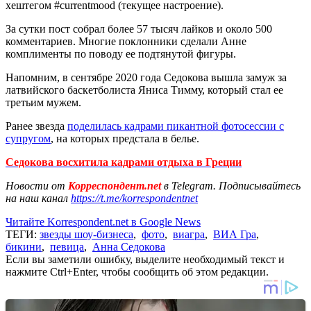
хештегом #currentmood (текущее настроение).
За сутки пост собрал более 57 тысяч лайков и около 500
комментариев. Многие поклонники сделали Анне
комплименты по поводу ее подтянутой фигуры.
Напомним, в сентябре 2020 года Седокова вышла замуж за
латвийского баскетболиста Яниса Тимму, который стал ее
третьим мужем.
Ранее звезда
поделилась кадрами пикантной фотосессии с
супругом
, на которых предстала в белье.
Седокова восхитила кадрами отдыха в Греции
Новости от
Корреспондент.net
в Telegram. Подписывайтесь
на наш канал
https://t.me/korrespondentnet
Читайте Korrespondent.net в Google News
ТЕГИ:
звезды шоу-бизнеса
,
фото
,
виагра
,
ВИА Гра
,
бикини
,
певица
,
Анна Седокова
Если вы заметили ошибку, выделите необходимый текст и
нажмите Ctrl+Enter, чтобы сообщить об этом редакции.