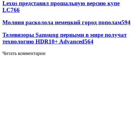
Lexus представил прощальную версию купе
LC
766
Молния расколола немецкий город пополам
594
Телевизоры Samsung первыми в мире получат
технологию HDR10+ Advanced
564
Читать комментарии