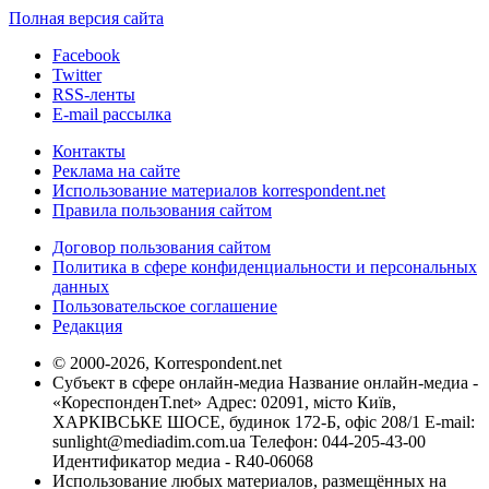
Полная версия сайта
Facebook
Twitter
RSS-ленты
E-mail рассылка
Контакты
Реклама на сайте
Использование материалов korrespondent.net
Правила пользования сайтом
Договор пользования сайтом
Политика в сфере конфиденциальности и персональных
данных
Пользовательское соглашение
Редакция
© 2000-2026, Korrespondent.net
Субъект в сфере онлайн-медиа Название онлайн-медиа -
«КореспонденТ.net» Адрес: 02091, місто Київ,
ХАРКІВСЬКЕ ШОСЕ, будинок 172-Б, офіс 208/1 E-mail:
sunlight@mediadim.com.ua
Телефон: 044-205-43-00
Идентификатор медиа - R40-06068
Использование любых материалов, размещённых на