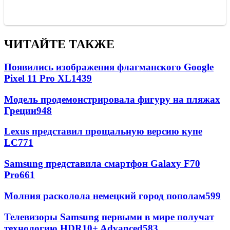
ЧИТАЙТЕ ТАКЖЕ
Появились изображения флагманского Google
Pixel 11 Pro XL
1439
Модель продемонстрировала фигуру на пляжах
Греции
948
Lexus представил прощальную версию купе
LC
771
Samsung представила смартфон Galaxy F70
Pro
661
Молния расколола немецкий город пополам
599
Телевизоры Samsung первыми в мире получат
технологию HDR10+ Advanced
583