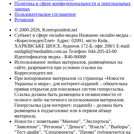
Политика в сфере конфиденциальности и персональных
данных
Пользовательское соглашение
Редакция
© 2000-2026, Korrespondent.net
Субъект в сфере онлайн-медиа Название онлайн-медиа -
«КореспонденТ.net» Адрес: 02091, місто Київ,
ХАРКІВСЬКЕ ШОСЕ, будинок 172-Б, офіс 208/1 E-mail:
sunlight@mediadim.com.ua
Телефон: 044-205-43-00
Идентификатор медиа - R40-06068
Использование любых материалов, размещённых на
сайте, разрешается при условии ссылки на
Корреспондент.net.
При копировании материалов со страницы «Новости
Украины и мира», для интернет-изданий – обязательна
прямая открытая для поисковых систем гиперссылка.
Ссылка должна быть размещена в независимости от
полного либо частичного использования материалов.
Гиперссылка (для интернет- изданий) – должна быть
размещена в подзаголовке или в первом абзаце
материала.
Новости с пометками "Мнение", "Экспертиза",
"Заявление", "Регионы", "Деньги", "Власть", "Выборы",
"Тест-драйв", "Спецпроекты", "Промо" публикуются на