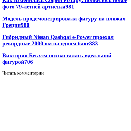
Как изменилась София Ротару: появилось новое
фото 79-летней артистки
981
Модель продемонстрировала фигуру на пляжах
Греции
980
Гибридный Nissan Qashqai e-Power проехал
рекордные 2000 км на одном баке
883
Виктория Бекхэм похвасталась идеальной
фигурой
706
Читать комментарии