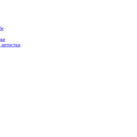
бе
вье
 артистки