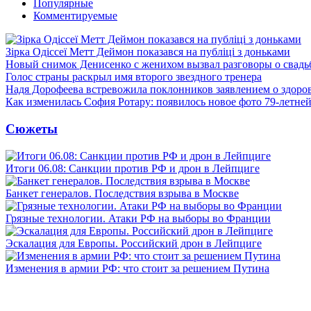
Популярные
Комментируемые
Зірка Одіссеї Метт Деймон показався на публіці з доньками
Новый снимок Денисенко с женихом вызвал разговоры о свадь
Голос страны раскрыл имя второго звездного тренера
Надя Дорофеева встревожила поклонников заявлением о здоро
Как изменилась София Ротару: появилось новое фото 79-летней
Сюжеты
Итоги 06.08: Санкции против РФ и дрон в Лейпциге
Банкет генералов. Последствия взрыва в Москве
Грязные технологии. Атаки РФ на выборы во Франции
Эскалация для Европы. Российский дрон в Лейпциге
Изменения в армии РФ: что стоит за решением Путина