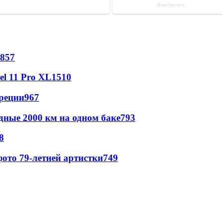
857
l 11 Pro XL
1510
реции
967
дные 2000 км на одном баке
793
8
ото 79-летней артистки
749