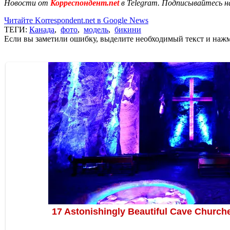
Новости от
Корреспондент.net
в Telegram. Подписывайтесь н
Читайте Korrespondent.net в Google News
ТЕГИ:
Канада
,
фото
,
модель
,
бикини
Если вы заметили ошибку, выделите необходимый текст и нажми