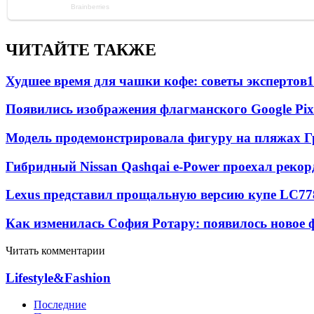
ЧИТАЙТЕ ТАКЖЕ
Худшее время для чашки кофе: советы экспертов
1
Появились изображения флагманского Google Pixe
Модель продемонстрировала фигуру на пляжах Г
Гибридный Nissan Qashqai e-Power проехал рекор
Lexus представил прощальную версию купе LC
77
Как изменилась София Ротару: появилось новое ф
Читать комментарии
Lifestyle&Fashion
Последние