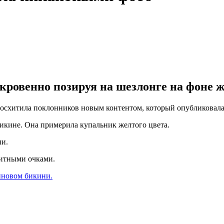
откровенно позируя на шезлонге на фоне
осхитила поклонников новым контентом, который опубликовала 
бикине. Она примерила купальник желтого цвета.
ии.
щитными очками.
иновом бикини.