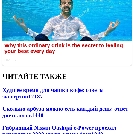
ЧИТАЙТЕ ТАКЖЕ
Худшее время для чашки кофе: советы
экспертов
12187
Сколько арбуза можно есть каждый день: ответ
диетологов
1440
Гибридный Nissan Qashqai e-Power проехал