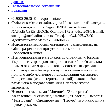
данных
Пользовательское соглашение
Редакция
© 2000-2026, Korrespondent.net
Субъект в сфере онлайн-медиа Название онлайн-медиа -
«КореспонденТ.net» Адрес: 02091, місто Київ,
ХАРКІВСЬКЕ ШОСЕ, будинок 172-Б, офіс 208/1 E-mail:
sunlight@mediadim.com.ua
Телефон: 044-205-43-00
Идентификатор медиа - R40-06068
Использование любых материалов, размещённых на
сайте, разрешается при условии ссылки на
Корреспондент.net.
При копировании материалов со страницы «Новости
Украины и мира», для интернет-изданий – обязательна
прямая открытая для поисковых систем гиперссылка.
Ссылка должна быть размещена в независимости от
полного либо частичного использования материалов.
Гиперссылка (для интернет- изданий) – должна быть
размещена в подзаголовке или в первом абзаце
материала.
Новости с пометками "Мнение", "Экспертиза",
"Заявление", "Регионы", "Деньги", "Власть", "Выборы",
"Тест-драйв", "Спецпроекты", "Промо" публикуются на
правах рекламы.