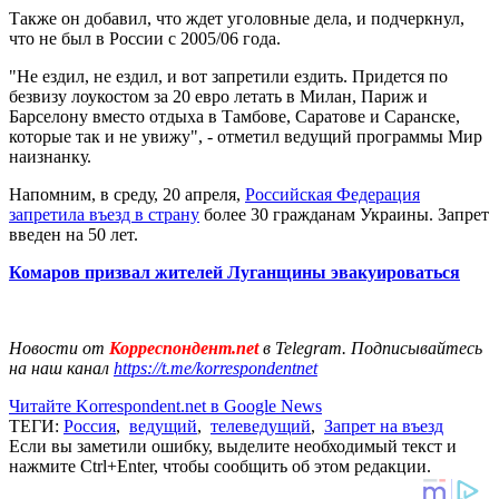
Также он добавил, что ждет уголовные дела, и подчеркнул,
что не был в России с 2005/06 года.
"Не ездил, не ездил, и вот запретили ездить. Придется по
безвизу лоукостом за 20 евро летать в Милан, Париж и
Барселону вместо отдыха в Тамбове, Саратове и Саранске,
которые так и не увижу", - отметил ведущий программы Мир
наизнанку.
Напомним, в среду, 20 апреля,
Российская Федерация
запретила въезд в страну
более 30 гражданам Украины. Запрет
введен на 50 лет.
Комаров призвал жителей Луганщины эвакуироваться
Новости от
Корреспондент.net
в Telegram. Подписывайтесь
на наш канал
https://t.me/korrespondentnet
Читайте Korrespondent.net в Google News
ТЕГИ:
Россия
,
ведущий
,
телеведущий
,
Запрет на въезд
Если вы заметили ошибку, выделите необходимый текст и
нажмите Ctrl+Enter, чтобы сообщить об этом редакции.