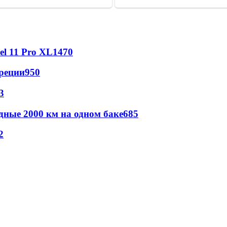
l 11 Pro XL
1470
реции
950
3
дные 2000 км на одном баке
685
2