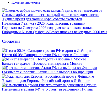
Комментируемые
Сколько арбуза можно есть каждый день: ответ диетологов
Худшее время для чашки кофе: советы экспертов
Праздники 7 августа 2026 года: история, традиции
Гороскоп на 7 августа 2026 года для всех знаков зодиака
Гибридный Nissan Qashqai e-Power проехал рекордные 2000 км 
Сюжеты
Итоги 06.08: Санкции против РФ и дрон в Лейпциге
Банкет генералов. Последствия взрыва в Москве
Грязные технологии. Атаки РФ на выборы во Франции
Эскалация для Европы. Российский дрон в Лейпциге
Изменения в армии РФ: что стоит за решением Путина