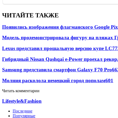
ЧИТАЙТЕ ТАКЖЕ
Появились изображения флагманского Google Pixe
Модель продемонстрировала фигуру на пляжах Г
Lexus представил прощальную версию купе LC
77
Гибридный Nissan Qashqai e-Power проехал рекор
Samsung представила смартфон Galaxy F70 Pro
66
Молния расколола немецкий город пополам
601
Читать комментарии
Lifestyle&Fashion
Последние
Популярные