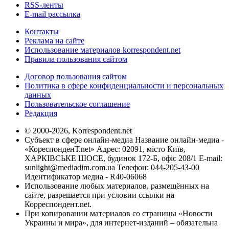
RSS-ленты
E-mail рассылка
Контакты
Реклама на сайте
Использование материалов korrespondent.net
Правила пользования сайтом
Договор пользования сайтом
Политика в сфере конфиденциальности и персональных
данных
Пользовательское соглашение
Редакция
© 2000-2026, Korrespondent.net
Субъект в сфере онлайн-медиа Название онлайн-медиа -
«КореспонденТ.net» Адрес: 02091, місто Київ,
ХАРКІВСЬКЕ ШОСЕ, будинок 172-Б, офіс 208/1 E-mail:
sunlight@mediadim.com.ua
Телефон: 044-205-43-00
Идентификатор медиа - R40-06068
Использование любых материалов, размещённых на
сайте, разрешается при условии ссылки на
Корреспондент.net.
При копировании материалов со страницы «Новости
Украины и мира», для интернет-изданий – обязательна