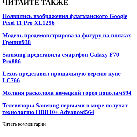
ЧИТАЙТЕ ТАКЖЕ
Появились изображения флагманского Google
Pixel 11 Pro XL
1296
Модель продемонстрировала фигуру на пляжах
Греции
938
Samsung представила смартфон Galaxy F70
Pro
886
Lexus представил прощальную версию купе
LC
766
Молния расколола немецкий город пополам
594
Телевизоры Samsung первыми в мире получат
технологию HDR10+ Advanced
564
Читать комментарии