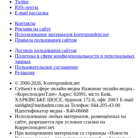
Twitter
RSS-ленты
E-mail рассылка
Контакты
Реклама на сайте
Использование материалов korrespondent.net
Правила пользования сайтом
Договор пользования сайтом
Политика в сфере конфиденциальности и персональных
данных
Пользовательское соглашение
Редакция
© 2000-2026, Korrespondent.net
Субъект в сфере онлайн-медиа Название онлайн-медиа -
«КореспонденТ.net» Адрес: 02091, місто Київ,
ХАРКІВСЬКЕ ШОСЕ, будинок 172-Б, офіс 208/1 E-mail:
sunlight@mediadim.com.ua
Телефон: 044-205-43-00
Идентификатор медиа - R40-06068
Использование любых материалов, размещённых на
сайте, разрешается при условии ссылки на
Корреспондент.net.
При копировании материалов со страницы «Новости