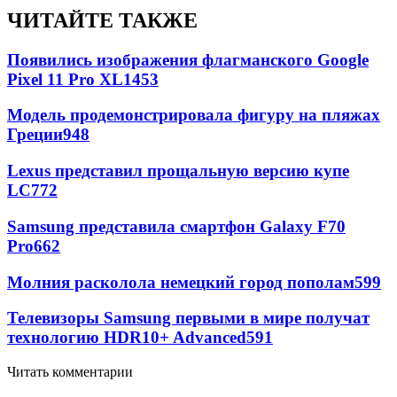
ЧИТАЙТЕ ТАКЖЕ
Появились изображения флагманского Google
Pixel 11 Pro XL
1453
Модель продемонстрировала фигуру на пляжах
Греции
948
Lexus представил прощальную версию купе
LC
772
Samsung представила смартфон Galaxy F70
Pro
662
Молния расколола немецкий город пополам
599
Телевизоры Samsung первыми в мире получат
технологию HDR10+ Advanced
591
Читать комментарии