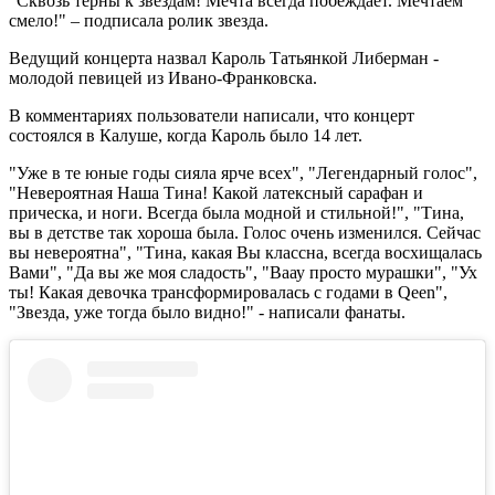
"Сквозь терны к звездам! Мечта всегда побеждает. Мечтаем
смело!" – подписала ролик звезда.
Ведущий концерта назвал Кароль Татьянкой Либерман -
молодой певицей из Ивано-Франковска.
В комментариях пользователи написали, что концерт
состоялся в Калуше, когда Кароль было 14 лет.
"Уже в те юные годы сияла ярче всех", "Легендарный голос",
"Невероятная Наша Тина! Какой латексный сарафан и
прическа, и ноги. Всегда была модной и стильной!", "Тина,
вы в детстве так хороша была. Голос очень изменился. Сейчас
вы невероятна", "Тина, какая Вы классна, всегда восхищалась
Вами", "Да вы же моя сладость", "Ваау просто мурашки", "Ух
ты! Какая девочка трансформировалась с годами в Qeen",
"Звезда, уже тогда было видно!" - написали фанаты.