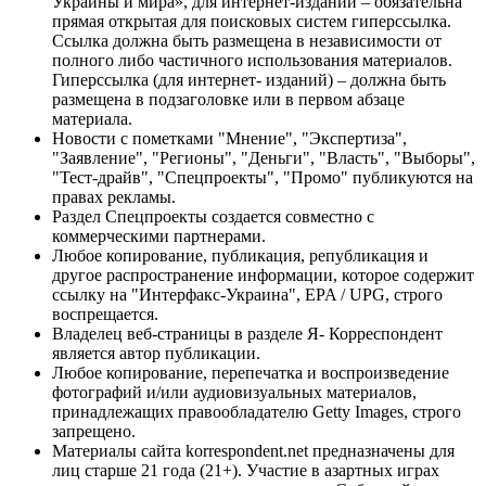
Украины и мира», для интернет-изданий – обязательна
прямая открытая для поисковых систем гиперссылка.
Ссылка должна быть размещена в независимости от
полного либо частичного использования материалов.
Гиперссылка (для интернет- изданий) – должна быть
размещена в подзаголовке или в первом абзаце
материала.
Новости с пометками "Мнение", "Экспертиза",
"Заявление", "Регионы", "Деньги", "Власть", "Выборы",
"Тест-драйв", "Спецпроекты", "Промо" публикуются на
правах рекламы.
Раздел Спецпроекты создается совместно с
коммерческими партнерами.
Любое копирование, публикация, републикация и
другое распространение информации, которое содержит
ссылку на "Интерфакс-Украина", EPA / UPG, строго
воспрещается.
Владелец веб-страницы в разделе Я- Корреспондент
является автор публикации.
Любое копирование, перепечатка и воспроизведение
фотографий и/или аудиовизуальных материалов,
принадлежащих правообладателю Getty Images, строго
запрещено.
Материалы сайта korrespondent.net предназначены для
лиц старше 21 года (21+). Участие в азартных играх