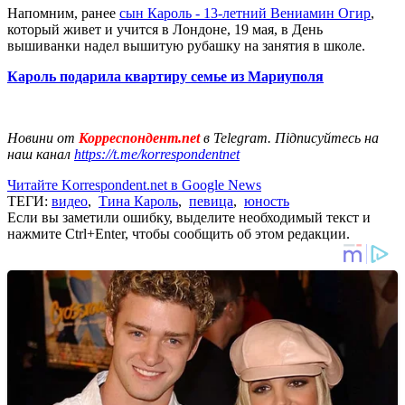
Напомним, ранее
сын Кароль - 13-летний Вениамин Огир
,
который живет и учится в Лондоне, 19 мая, в День
вышиванки надел вышитую рубашку на занятия в школе.
Кароль подарила квартиру семье из Мариуполя
Новини от
Корреспондент.net
в Telegram. Підписуйтесь на
наш канал
https://t.me/korrespondentnet
Читайте Korrespondent.net в Google News
ТЕГИ:
видео
,
Тина Кароль
,
певица
,
юность
Если вы заметили ошибку, выделите необходимый текст и
нажмите Ctrl+Enter, чтобы сообщить об этом редакции.