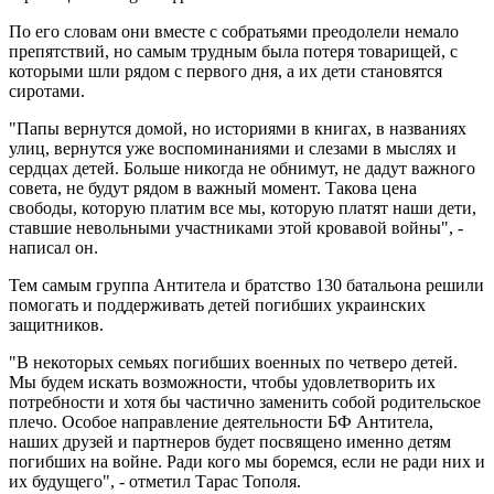
По его словам они вместе с собратьями преодолели немало
препятствий, но самым трудным была потеря товарищей, с
которыми шли рядом с первого дня, а их дети становятся
сиротами.
"Папы вернутся домой, но историями в книгах, в названиях
улиц, вернутся уже воспоминаниями и слезами в мыслях и
сердцах детей. Больше никогда не обнимут, не дадут важного
совета, не будут рядом в важный момент. Такова цена
свободы, которую платим все мы, которую платят наши дети,
ставшие невольными участниками этой кровавой войны", -
написал он.
Тем самым группа Антитела и братство 130 батальона решили
помогать и поддерживать детей погибших украинских
защитников.
"В некоторых семьях погибших военных по четверо детей.
Мы будем искать возможности, чтобы удовлетворить их
потребности и хотя бы частично заменить собой родительское
плечо. Особое направление деятельности БФ Антитела,
наших друзей и партнеров будет посвящено именно детям
погибших на войне. Ради кого мы боремся, если не ради них и
их будущего", - отметил Тарас Тополя.