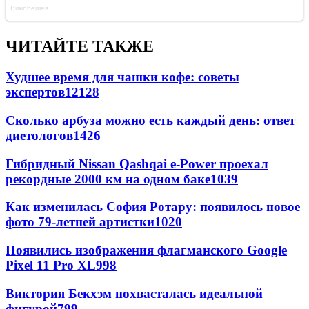
ЧИТАЙТЕ ТАКЖЕ
Худшее время для чашки кофе: советы
экспертов
12128
Сколько арбуза можно есть каждый день: ответ
диетологов
1426
Гибридный Nissan Qashqai e-Power проехал
рекордные 2000 км на одном баке
1039
Как изменилась София Ротару: появилось новое
фото 79-летней артистки
1020
Появились изображения флагманского Google
Pixel 11 Pro XL
998
Виктория Бекхэм похвасталась идеальной
фигурой
799