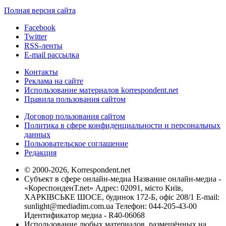
Полная версия сайта
Facebook
Twitter
RSS-ленты
E-mail рассылка
Контакты
Реклама на сайте
Использование материалов korrespondent.net
Правила пользования сайтом
Договор пользования сайтом
Политика в сфере конфиденциальности и персональных
данных
Пользовательское соглашение
Редакция
© 2000-2026, Korrespondent.net
Субъект в сфере онлайн-медиа Название онлайн-медиа -
«КореспонденТ.net» Адрес: 02091, місто Київ,
ХАРКІВСЬКЕ ШОСЕ, будинок 172-Б, офіс 208/1 E-mail:
sunlight@mediadim.com.ua
Телефон: 044-205-43-00
Идентификатор медиа - R40-06068
Использование любых материалов, размещённых на