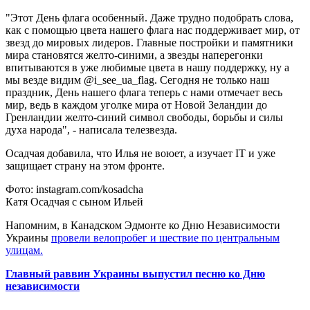
"Этот День флага особенный. Даже трудно подобрать слова,
как с помощью цвета нашего флага нас поддерживает мир, от
звезд до мировых лидеров. Главные постройки и памятники
мира становятся желто-синими, а звезды наперегонки
впитываются в уже любимые цвета в нашу поддержку, ну а
мы везде видим @i_see_ua_flag. Сегодня не только наш
праздник, День нашего флага теперь с нами отмечает весь
мир, ведь в каждом уголке мира от Новой Зеландии до
Гренландии желто-синий символ свободы, борьбы и силы
духа народа", - написала телезвезда.
Осадчая добавила, что Илья не воюет, а изучает IT и уже
защищает страну на этом фронте.
Фото: instagram.com/kosadcha
Катя Осадчая с сыном Ильей
Напомним, в Канадском Эдмонте ко Дню Независимости
Украины
провели велопробег и шествие по центральным
улицам.
Главный раввин Украины выпустил песню ко Дню
независимости