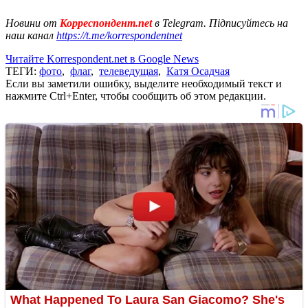
Новини от
Корреспондент.net
в Telegram. Підписуйтесь на
наш канал
https://t.me/korrespondentnet
Читайте Korrespondent.net в Google News
ТЕГИ:
фото
,
флаг
,
телеведущая
,
Катя Осадчая
Если вы заметили ошибку, выделите необходимый текст и
нажмите Ctrl+Enter, чтобы сообщить об этом редакции.