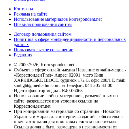
Контакты
Реклама на сайте
Использование материалов korrespondent.net
Правила пользования сайтом
Договор пользования сайтом
Политика в сфере конфиденциальности и персональных
данных
Пользовательское соглашение
Редакция
© 2000-2026, Korrespondent.net
Субъект в сфере онлайн-медиа Название онлайн-медиа -
«КореспонденТ.net» Адрес: 02091, місто Київ,
ХАРКІВСЬКЕ ШОСЕ, будинок 172-Б, офіс 208/1 E-mail:
sunlight@mediadim.com.ua
Телефон: 044-205-43-00
Идентификатор медиа - R40-06068
Использование любых материалов, размещённых на
сайте, разрешается при условии ссылки на
Корреспондент.net.
При копировании материалов со страницы «Новости
Украины и мира», для интернет-изданий – обязательна
прямая открытая для поисковых систем гиперссылка.
Ссылка должна быть размещена в независимости от