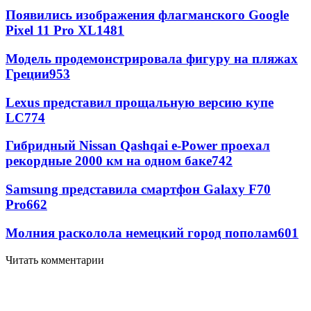
Появились изображения флагманского Google
Pixel 11 Pro XL
1481
Модель продемонстрировала фигуру на пляжах
Греции
953
Lexus представил прощальную версию купе
LC
774
Гибридный Nissan Qashqai e-Power проехал
рекордные 2000 км на одном баке
742
Samsung представила смартфон Galaxy F70
Pro
662
Молния расколола немецкий город пополам
601
Читать комментарии