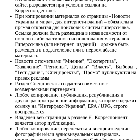
сайте, разрешается при условии ссылки на
Корреспондент.net.
При копировании материалов со страницы «Новости
Украины и мира», для интернет-изданий – обязательна
прямая открытая для поисковых систем гиперссылка.
Ссылка должна быть размещена в независимости от
полного либо частичного использования материалов.
Гиперссылка (для интернет- изданий) – должна быть
размещена в подзаголовке или в первом абзаце
материала.
Новости с пометками "Мнение", "Экспертиза",
"Заявление", "Регионы", "Деньги", "Власть", "Выборы",
"Тест-драйв", "Спецпроекты", "Промо" публикуются на
правах рекламы.
Раздел Спецпроекты создается совместно с
коммерческими партнерами.
Любое копирование, публикация, републикация и
другое распространение информации, которое содержит
ссылку на "Интерфакс-Украина", EPA / UPG, строго
воспрещается.
Владелец веб-страницы в разделе Я- Корреспондент
является автор публикации.
Любое копирование, перепечатка и воспроизведение
фотографий и/или аудиовизуальных материалов,
принадлежащих правообладателю Getty Images, строго