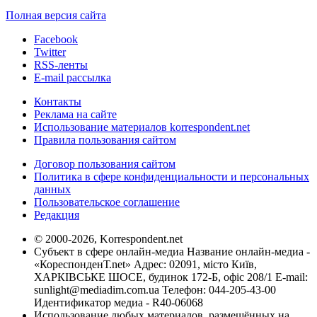
Полная версия сайта
Facebook
Twitter
RSS-ленты
E-mail рассылка
Контакты
Реклама на сайте
Использование материалов korrespondent.net
Правила пользования сайтом
Договор пользования сайтом
Политика в сфере конфиденциальности и персональных
данных
Пользовательское соглашение
Редакция
© 2000-2026, Korrespondent.net
Субъект в сфере онлайн-медиа Название онлайн-медиа -
«КореспонденТ.net» Адрес: 02091, місто Київ,
ХАРКІВСЬКЕ ШОСЕ, будинок 172-Б, офіс 208/1 E-mail:
sunlight@mediadim.com.ua
Телефон: 044-205-43-00
Идентификатор медиа - R40-06068
Использование любых материалов, размещённых на