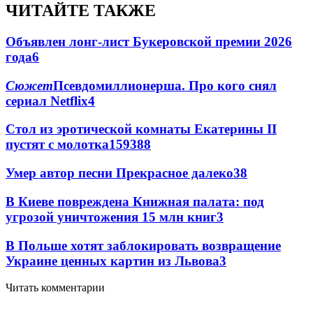
ЧИТАЙТЕ ТАКЖЕ
Объявлен лонг-лист Букеровской премии 2026
года
6
Сюжет
Псевдомиллионерша. Про кого снял
сериал Netflix
4
Стол из эротической комнаты Екатерины II
пустят с молотка
159
3
88
Умер автор песни Прекрасное далеко
3
8
В Киеве повреждена Книжная палата: под
угрозой уничтожения 15 млн книг
3
В Польше хотят заблокировать возвращение
Украине ценных картин из Львова
3
Читать комментарии