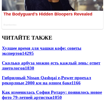
ЧИТАЙТЕ ТАКЖЕ
Худшее время для чашки кофе: советы
экспертов
14295
Сколько арбуза можно есть каждый день: ответ
диетологов
1830
Гибридный Nissan Qashqai e-Power проехал
рекордные 2000 км на одном баке
1166
Как изменилась София Ротару: появилось новое
фото 79-летней артистки
1050