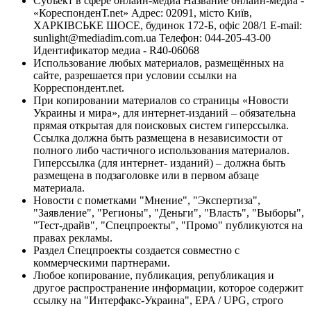
Субъект в сфере онлайн-медиа Название онлайн-медиа -
«КореспонденТ.net» Адрес: 02091, місто Київ,
ХАРКІВСЬКЕ ШОСЕ, будинок 172-Б, офіс 208/1 E-mail:
sunlight@mediadim.com.ua
Телефон: 044-205-43-00
Идентификатор медиа - R40-06068
Использование любых материалов, размещённых на
сайте, разрешается при условии ссылки на
Корреспондент.net.
При копировании материалов со страницы «Новости
Украины и мира», для интернет-изданий – обязательна
прямая открытая для поисковых систем гиперссылка.
Ссылка должна быть размещена в независимости от
полного либо частичного использования материалов.
Гиперссылка (для интернет- изданий) – должна быть
размещена в подзаголовке или в первом абзаце
материала.
Новости с пометками "Мнение", "Экспертиза",
"Заявление", "Регионы", "Деньги", "Власть", "Выборы",
"Тест-драйв", "Спецпроекты", "Промо" публикуются на
правах рекламы.
Раздел Спецпроекты создается совместно с
коммерческими партнерами.
Любое копирование, публикация, републикация и
другое распространение информации, которое содержит
ссылку на "Интерфакс-Украина", EPA / UPG, строго