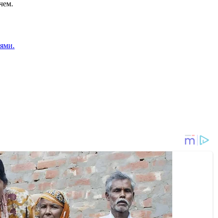
чем.
лями.