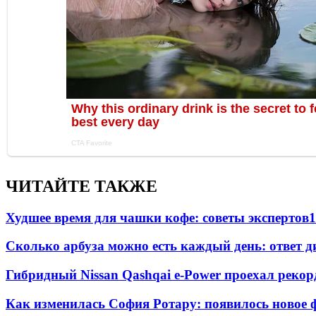
ЧИТАЙТЕ ТАКЖЕ
Худшее время для чашки кофе: советы экспертов
1
Сколько арбуза можно есть каждый день: ответ д
Гибридный Nissan Qashqai e-Power проехал рекор
Как изменилась София Ротару: появилось новое ф