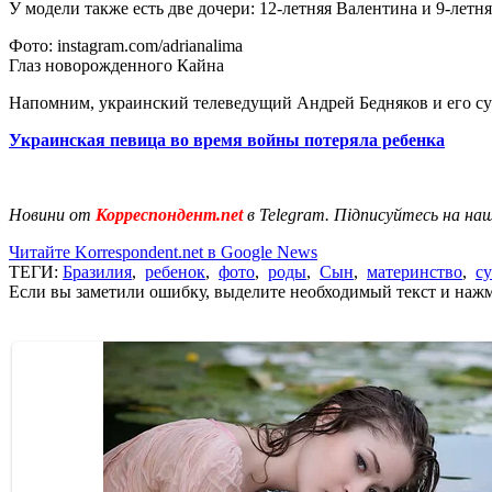
У модели также есть две дочери: 12-летняя Валентина и 9-летн
Фото: instagram.com/adrianalima
Глаз новорожденного Кайна
Напомним, украинский телеведущий Андрей Бедняков и его су
Украинская певица во время войны потеряла ребенка
Новини от
Корреспондент.net
в Telegram. Підписуйтесь на на
Читайте Korrespondent.net в Google News
ТЕГИ:
Бразилия
,
ребенок
,
фото
,
роды
,
Сын
,
материнство
,
с
Если вы заметили ошибку, выделите необходимый текст и нажми