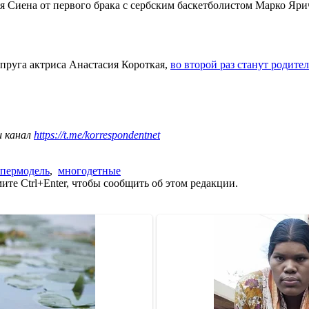
яя Сиена от первого брака с сербским баскетболистом Марко Яри
пруга актриса Анастасия Короткая,
во второй раз станут родите
ш канал
https://t.me/korrespondentnet
упермодель
,
многодетные
те Ctrl+Enter, чтобы сообщить об этом редакции.