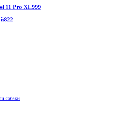
l 11 Pro XL
999
ой
822
ли собаки