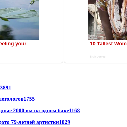
3891
иетологов
1755
дные 2000 км на одном баке
1168
ото 79-летней артистки
1029