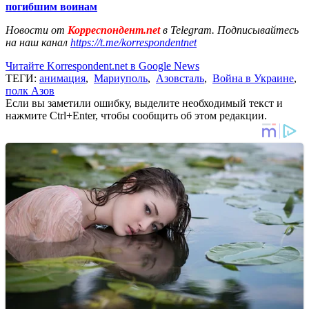
погибшим воинам
Новости от
Корреспондент.net
в Telegram. Подписывайтесь
на наш канал
https://t.me/korrespondentnet
Читайте Korrespondent.net в Google News
ТЕГИ:
анимация
,
Мариуполь
,
Азовсталь
,
Война в Украине
,
полк Азов
Если вы заметили ошибку, выделите необходимый текст и
нажмите Ctrl+Enter, чтобы сообщить об этом редакции.