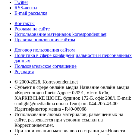
Twitter
RSS-ленты
E-mail рассылка
Контакты
Реклама на сайте
Использование материалов korrespondent.net
Правила пользования сайтом
Договор пользования сайтом
Политика в сфере конфиденциальности и персональных
данных
Пользовательское соглашение
Редакция
© 2000-2026, Korrespondent.net
Субъект в сфере онлайн-медиа Название онлайн-медиа -
«КореспонденТ.net» Адрес: 02091, місто Київ,
ХАРКІВСЬКЕ ШОСЕ, будинок 172-Б, офіс 208/1 E-mail:
sunlight@mediadim.com.ua
Телефон: 044-205-43-00
Идентификатор медиа - R40-06068
Использование любых материалов, размещённых на
сайте, разрешается при условии ссылки на
Корреспондент.net.
При копировании материалов со страницы «Новости