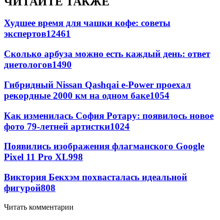
ЧИТАЙТЕ ТАКЖЕ
Худшее время для чашки кофе: советы
экспертов
12461
Сколько арбуза можно есть каждый день: ответ
диетологов
1490
Гибридный Nissan Qashqai e-Power проехал
рекордные 2000 км на одном баке
1054
Как изменилась София Ротару: появилось новое
фото 79-летней артистки
1024
Появились изображения флагманского Google
Pixel 11 Pro XL
998
Виктория Бекхэм похвасталась идеальной
фигурой
808
Читать комментарии