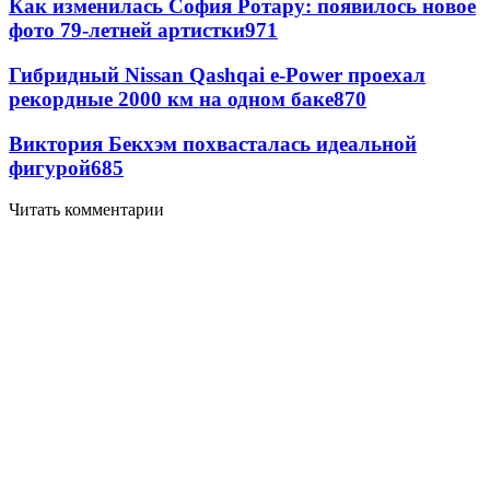
Как изменилась София Ротару: появилось новое
фото 79-летней артистки
971
Гибридный Nissan Qashqai e-Power проехал
рекордные 2000 км на одном баке
870
Виктория Бекхэм похвасталась идеальной
фигурой
685
Читать комментарии