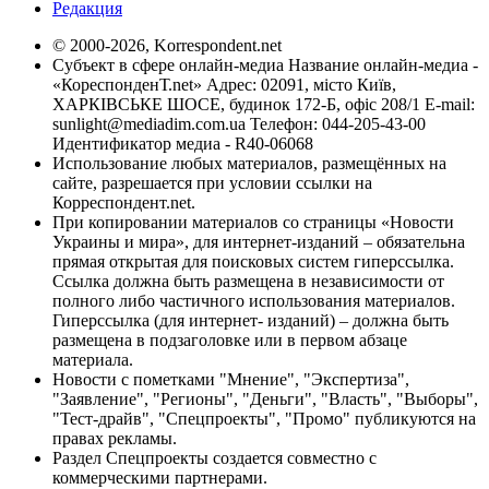
Редакция
© 2000-2026, Korrespondent.net
Субъект в сфере онлайн-медиа Название онлайн-медиа -
«КореспонденТ.net» Адрес: 02091, місто Київ,
ХАРКІВСЬКЕ ШОСЕ, будинок 172-Б, офіс 208/1 E-mail:
sunlight@mediadim.com.ua
Телефон: 044-205-43-00
Идентификатор медиа - R40-06068
Использование любых материалов, размещённых на
сайте, разрешается при условии ссылки на
Корреспондент.net.
При копировании материалов со страницы «Новости
Украины и мира», для интернет-изданий – обязательна
прямая открытая для поисковых систем гиперссылка.
Ссылка должна быть размещена в независимости от
полного либо частичного использования материалов.
Гиперссылка (для интернет- изданий) – должна быть
размещена в подзаголовке или в первом абзаце
материала.
Новости с пометками "Мнение", "Экспертиза",
"Заявление", "Регионы", "Деньги", "Власть", "Выборы",
"Тест-драйв", "Спецпроекты", "Промо" публикуются на
правах рекламы.
Раздел Спецпроекты создается совместно с
коммерческими партнерами.