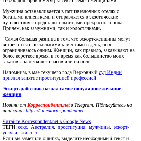
10 000 долларов в месяц за секс с семью женщинами.
Мужчина останавливается в пятизвездочных отелях с
богатыми клиентками и отправляется в экзотические
путешествия с представительницами прекрасного пола.
Причем, как замужними, так и холостячками.
"Самая большая разница в том, что эскорт-женщины могут
встречаться с несколькими клиентами в день, но я
ограничиваюсь одним. Женщин, как правило, заказывают на
более короткое время, в то время как большинство моих
заказов - на несколько часов или на ночь.
Напомним, в мае текущего года Верховный
суд Индии
признал занятие проституцией профессией.
Эскорт-работник назвал самое популярное желание
женщин
Новини от
Корреспондент.net
в Telegram. Підписуйтесь на
наш канал
https://t.me/korrespondentnet
Читайте Korrespondent.net в Google News
ТЕГИ:
секс
,
Австралия
,
проституция
,
мужчины
,
эскорт-
услуги
,
жиголо
Если вы заметили ошибку, выделите необходимый текст и