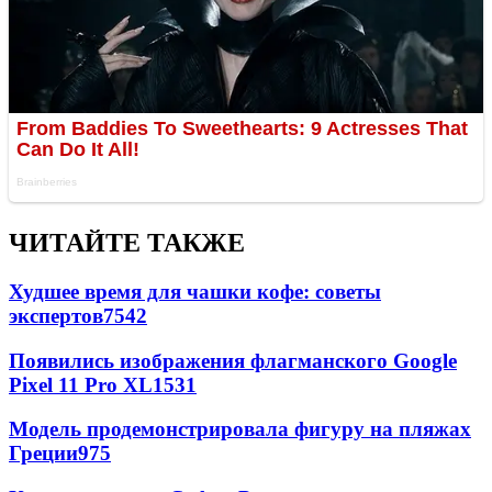
ЧИТАЙТЕ ТАКЖЕ
Худшее время для чашки кофе: советы
экспертов
7542
Появились изображения флагманского Google
Pixel 11 Pro XL
1531
Модель продемонстрировала фигуру на пляжах
Греции
975