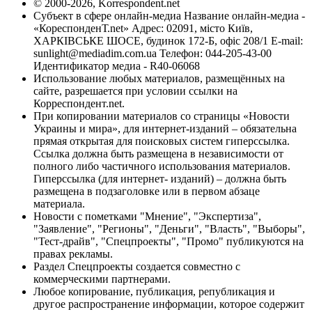
© 2000-2026, Korrespondent.net
Субъект в сфере онлайн-медиа Название онлайн-медиа -
«КореспонденТ.net» Адрес: 02091, місто Київ,
ХАРКІВСЬКЕ ШОСЕ, будинок 172-Б, офіс 208/1 E-mail:
sunlight@mediadim.com.ua
Телефон: 044-205-43-00
Идентификатор медиа - R40-06068
Использование любых материалов, размещённых на
сайте, разрешается при условии ссылки на
Корреспондент.net.
При копировании материалов со страницы «Новости
Украины и мира», для интернет-изданий – обязательна
прямая открытая для поисковых систем гиперссылка.
Ссылка должна быть размещена в независимости от
полного либо частичного использования материалов.
Гиперссылка (для интернет- изданий) – должна быть
размещена в подзаголовке или в первом абзаце
материала.
Новости с пометками "Мнение", "Экспертиза",
"Заявление", "Регионы", "Деньги", "Власть", "Выборы",
"Тест-драйв", "Спецпроекты", "Промо" публикуются на
правах рекламы.
Раздел Спецпроекты создается совместно с
коммерческими партнерами.
Любое копирование, публикация, републикация и
другое распространение информации, которое содержит