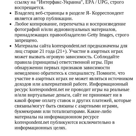
ссылку на "Интерфакс-Украина", EPA / UPG, строго
воспрещается.
Владелец веб-страницы в разделе Я- Корреспондент
является автор публикации.
Любое копирование, перепечатка и воспроизведение
фотографий и/или аудиовизуальных материалов,
принадлежащих правообладателю Getty Images, строго
запрещено.
Материалы сайта korrespondent.net предназначены для
лиц старше 21 года (21+). Участие в азартных играх
может вызвать игровую зависимость. Соблюдайте
правила (принципы) ответственной игры. При
обнаружении первых признаков зависимости
немедленно обратитесь к специалисту. Помните, что
участие в азартных играх не может являться источником
доходов или альтернативой работе. Информационный
ресурс korrespondent.net не проводит игры на реальные
и/или виртуальные деньги, сайт не принимает ни в
какой форме оплату ставок и других платежей, которые
связаны/могут быть связаны с азартными играми,
букмекерами или тотализаторами. Какие-либо
материалы на информационном ресурсе
korrespondent.net публикуются исключительно в
информационных целях.