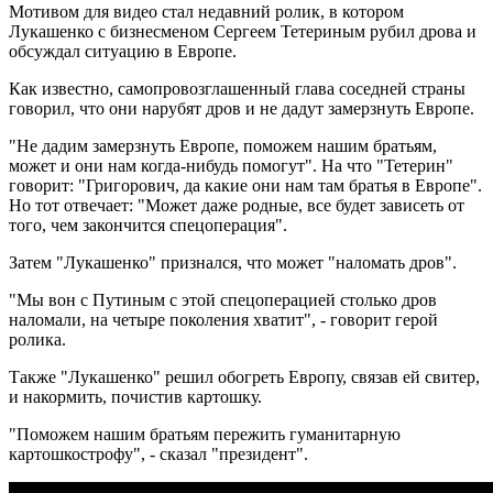
Мотивом для видео стал недавний ролик, в котором
Лукашенко с бизнесменом Сергеем Тетериным рубил дрова и
обсуждал ситуацию в Европе.
Как известно, самопровозглашенный глава соседней страны
говорил, что они нарубят дров и не дадут замерзнуть Европе.
"Не дадим замерзнуть Европе, поможем нашим братьям,
может и они нам когда-нибудь помогут". На что "Тетерин"
говорит: "Григорович, да какие они нам там братья в Европе".
Но тот отвечает: "Может даже родные, все будет зависеть от
того, чем закончится спецоперация".
Затем "Лукашенко" признался, что может "наломать дров".
"Мы вон с Путиным с этой спецоперацией столько дров
наломали, на четыре поколения хватит", - говорит герой
ролика.
Также "Лукашенко" решил обогреть Европу, связав ей свитер,
и накормить, почистив картошку.
"Поможем нашим братьям пережить гуманитарную
картошкострофу", - сказал "президент".