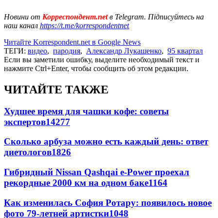
Новини от
Корреспондент.net
в Telegram. Підписуйтесь на
наш канал
https://t.me/korrespondentnet
Читайте Korrespondent.net в Google News
ТЕГИ:
видео
,
пародия
,
Александр Лукашенко
,
95 квартал
Если вы заметили ошибку, выделите необходимый текст и
нажмите Ctrl+Enter, чтобы сообщить об этом редакции.
ЧИТАЙТЕ ТАКЖЕ
Худшее время для чашки кофе: советы
экспертов
14277
Сколько арбуза можно есть каждый день: ответ
диетологов
1826
Гибридный Nissan Qashqai e-Power проехал
рекордные 2000 км на одном баке
1164
Как изменилась София Ротару: появилось новое
фото 79-летней артистки
1048