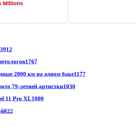
3912
иетологов
1767
дные 2000 км на одном баке
1177
ото 79-летней артистки
1030
l 11 Pro XL
1000
ой
822