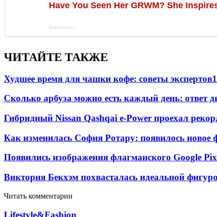
ЧИТАЙТЕ ТАКЖЕ
Худшее время для чашки кофе: советы экспертов
1
Сколько арбуза можно есть каждый день: ответ д
Гибридный Nissan Qashqai e-Power проехал рекор
Как изменилась София Ротару: появилось новое ф
Появились изображения флагманского Google Pixe
Виктория Бекхэм похвасталась идеальной фигур
Читать комментарии
Lifestyle&Fashion