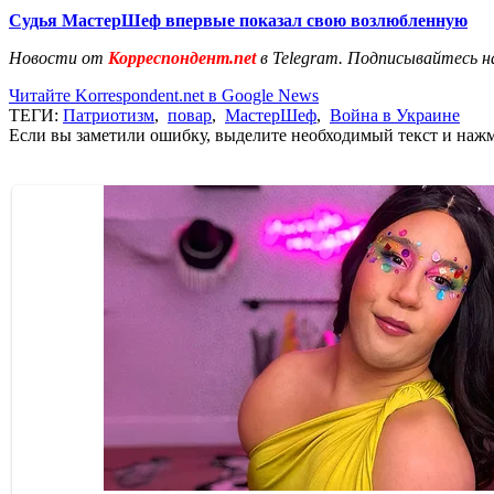
Судья МастерШеф впервые показал свою возлюбленную
Новости от
Корреспондент.net
в Telegram. Подписывайтесь н
Читайте Korrespondent.net в Google News
ТЕГИ:
Патриотизм
,
повар
,
МастерШеф
,
Война в Украине
Если вы заметили ошибку, выделите необходимый текст и нажми