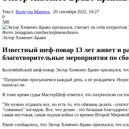
Текст:
Валігура Марина
, 20 сентября 2022, 10:27
0
580
Фото: instagram.com/hectorjimenezbravo
Эктор Хименес-Браво
Известный шеф-повар 13 лет живет и р
благотворительные мероприятия по сбо
Колумбийский шеф-повар Эктор Хименес-Браво признался, что 
"Патриотами просыпаемся каждый день, а не рождаемся. Недост
написал он.
В тоже время судья МастерШеф отметил, что патриотизм состоит
"Не нужно отдавать все, но есть то, что обязаны делать - плат
"совковых" взглядов. Все, что делаю - это большая благодарно
самая жестокая, самая подлая война со времен Второй Мировой
Ранее сообщалось, что Эктор Хименес-Браво признался, что пл