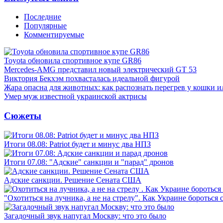
Последние
Популярные
Комментируемые
Toyota обновила спортивное купе GR86
Mercedes-AMG представил новый электрический GT 53
Виктория Бекхэм похвасталась идеальной фигурой
Жара опасна для животных: как распознать перегрев у кошки и
Умер муж известной украинской актрисы
Сюжеты
Итоги 08.08: Patriot будет и минус два НПЗ
Итоги 07.08: "Адские" санкции и "парад" дронов
Адские санкции. Решение Сената США
"Охотиться на лучника, а не на стрелу". Как Украине бороться 
Загадочный звук напугал Москву: что это было