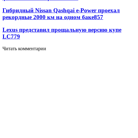
Гибридный Nissan Qashqai e-Power проехал
рекордные 2000 км на одном баке
857
Lexus представил прощальную версию купе
LC
779
Читать комментарии