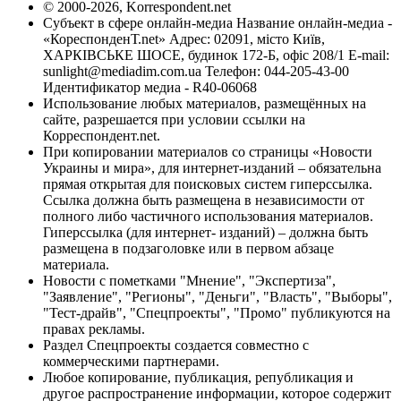
© 2000-2026, Korrespondent.net
Субъект в сфере онлайн-медиа Название онлайн-медиа -
«КореспонденТ.net» Адрес: 02091, місто Київ,
ХАРКІВСЬКЕ ШОСЕ, будинок 172-Б, офіс 208/1 E-mail:
sunlight@mediadim.com.ua
Телефон: 044-205-43-00
Идентификатор медиа - R40-06068
Использование любых материалов, размещённых на
сайте, разрешается при условии ссылки на
Корреспондент.net.
При копировании материалов со страницы «Новости
Украины и мира», для интернет-изданий – обязательна
прямая открытая для поисковых систем гиперссылка.
Ссылка должна быть размещена в независимости от
полного либо частичного использования материалов.
Гиперссылка (для интернет- изданий) – должна быть
размещена в подзаголовке или в первом абзаце
материала.
Новости с пометками "Мнение", "Экспертиза",
"Заявление", "Регионы", "Деньги", "Власть", "Выборы",
"Тест-драйв", "Спецпроекты", "Промо" публикуются на
правах рекламы.
Раздел Спецпроекты создается совместно с
коммерческими партнерами.
Любое копирование, публикация, републикация и
другое распространение информации, которое содержит