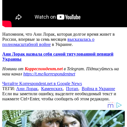
Напомним, что Ани Лорак, которая долгое время живет в
России, впервые за семь месяцев
высказалась о
полномасштабной войне
в Украине.
Ани Лорак назвала себя самой титулованной певицей
Украины
Новини от
Корреспондент.net
в Telegram. Підписуйтесь на
наш канал
https://t.me/korrespondentnet
Читайте Korrespondent.net в Google News
ТЕГИ:
Ани Лорак
,
Каменских
,
Потап
,
Война в Украине
Если вы заметили ошибку, выделите необходимый текст и
нажмите Ctrl+Enter, чтобы сообщить об этом редакции.