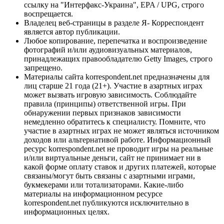
ссылку на "Интерфакс-Украина", EPA / UPG, строго
воспрещается.
Владелец веб-страницы в разделе Я- Корреспондент
является автор публикации.
Любое копирование, перепечатка и воспроизведение
фотографий и/или аудиовизуальных материалов,
принадлежащих правообладателю Getty Images, строго
запрещено.
Материалы сайта korrespondent.net предназначены для
лиц старше 21 года (21+). Участие в азартных играх
может вызвать игровую зависимость. Соблюдайте
правила (принципы) ответственной игры. При
обнаружении первых признаков зависимости
немедленно обратитесь к специалисту. Помните, что
участие в азартных играх не может являться источником
доходов или альтернативой работе. Информационный
ресурс korrespondent.net не проводит игры на реальные
и/или виртуальные деньги, сайт не принимает ни в
какой форме оплату ставок и других платежей, которые
связаны/могут быть связаны с азартными играми,
букмекерами или тотализаторами. Какие-либо
материалы на информационном ресурсе
korrespondent.net публикуются исключительно в
информационных целях.