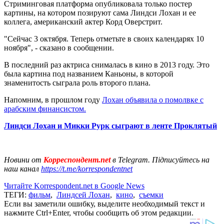
Стриминговая платформа опубликовала только постер
картины, на котором позируют сама Линдси Лохан и ее
коллега, американский актер Корд Оверстрит.
"Сейчас 3 октября. Теперь отметьте в своих календарях 10
ноября", - сказано в сообщении.
В последний раз актриса снималась в кино в 2013 году. Это
была картина под названием Каньоны, в которой
знаменитость сыграла роль второго плана.
Напомним, в прошлом году
Лохан объявила о помолвке с
арабским финансистом.
Линдси Лохан и Микки Рурк сыграют в ленте Проклятый
Новини от
Корреспондент.net
в Telegram. Підписуйтесь на
наш канал
https://t.me/korrespondentnet
Читайте Korrespondent.net в Google News
ТЕГИ:
фильм
,
Линдсей Лохан
,
кино
,
съемки
Если вы заметили ошибку, выделите необходимый текст и
нажмите Ctrl+Enter, чтобы сообщить об этом редакции.