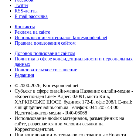
Twitter
RSS-ленты
E-mail рассылка
Контакты
Реклама на сайте
Использование материалов korrespondent.net
Правила пользования сайтом
Договор пользования сайтом
Политика в сфере конфиденциальности и персональных
данных
Пользовательское соглашение
Редакция
© 2000-2026, Korrespondent.net
Субъект в сфере онлайн-медиа Название онлайн-медиа -
«КореспонденТ.net» Адрес: 02091, місто Київ,
ХАРКІВСЬКЕ ШОСЕ, будинок 172-Б, офіс 208/1 E-mail:
sunlight@mediadim.com.ua
Телефон: 044-205-43-00
Идентификатор медиа - R40-06068
Использование любых материалов, размещённых на
сайте, разрешается при условии ссылки на
Корреспондент.net.
При копировании материалов со страницы «Новости