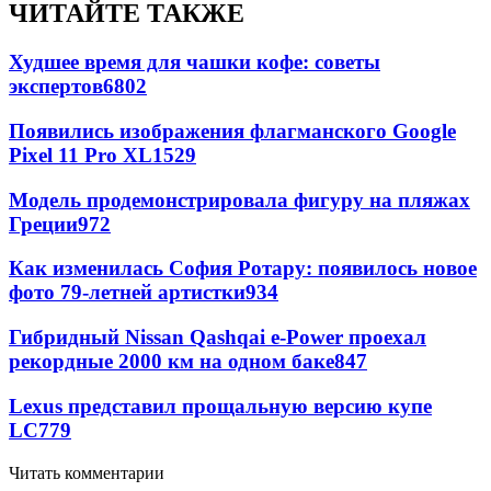
ЧИТАЙТЕ ТАКЖЕ
Худшее время для чашки кофе: советы
экспертов
6802
Появились изображения флагманского Google
Pixel 11 Pro XL
1529
Модель продемонстрировала фигуру на пляжах
Греции
972
Как изменилась София Ротару: появилось новое
фото 79-летней артистки
934
Гибридный Nissan Qashqai e-Power проехал
рекордные 2000 км на одном баке
847
Lexus представил прощальную версию купе
LC
779
Читать комментарии