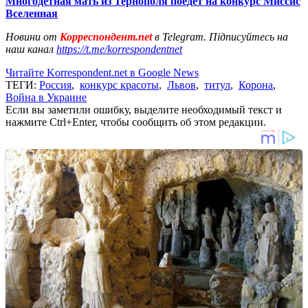
Многодетная мать из Тернополя поедет на конкурс Миссис
Вселенная
Новини от
Корреспондент.net
в Telegram. Підписуйтесь на
наш канал
https://t.me/korrespondentnet
Читайте Korrespondent.net в Google News
ТЕГИ:
Россия
,
конкурс красоты
,
Львов
,
титул
,
Корона
,
Война в Украине
Если вы заметили ошибку, выделите необходимый текст и
нажмите Ctrl+Enter, чтобы сообщить об этом редакции.