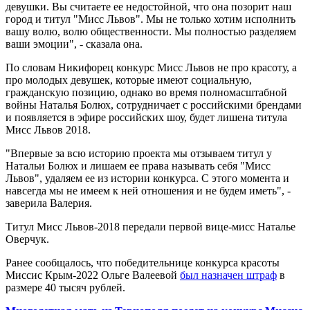
девушки. Вы считаете ее недостойной, что она позорит наш
город и титул "Мисс Львов". Мы не только хотим исполнить
вашу волю, волю общественности. Мы полностью разделяем
ваши эмоции", - сказала она.
По словам Никифорец конкурс Мисс Львов не про красоту, а
про молодых девушек, которые имеют социальную,
гражданскую позицию, однако во время полномасштабной
войны Наталья Болюх, сотрудничает с российскими брендами
и появляется в эфире российских шоу, будет лишена титула
Мисс Львов 2018.
"Впервые за всю историю проекта мы отзываем титул у
Натальи Болюх и лишаем ее права называть себя "Мисс
Львов", удаляем ее из истории конкурса. С этого момента и
навсегда мы не имеем к ней отношения и не будем иметь", -
заверила Валерия.
Титул Мисс Львов-2018 передали первой вице-мисс Наталье
Оверчук.
Ранее сообщалось, что победительнице конкурса красоты
Миссис Крым-2022 Ольге Валеевой
был назначен штраф
в
размере 40 тысяч рублей.