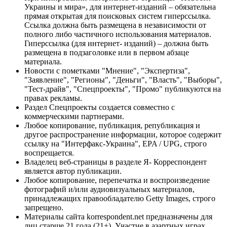
Украины и мира», для интернет-изданий – обязательна
прямая открытая для поисковых систем гиперссылка.
Ссылка должна быть размещена в независимости от
полного либо частичного использования материалов.
Гиперссылка (для интернет- изданий) – должна быть
размещена в подзаголовке или в первом абзаце
материала.
Новости с пометками "Мнение", "Экспертиза",
"Заявление", "Регионы", "Деньги", "Власть", "Выборы",
"Тест-драйв", "Спецпроекты", "Промо" публикуются на
правах рекламы.
Раздел Спецпроекты создается совместно с
коммерческими партнерами.
Любое копирование, публикация, републикация и
другое распространение информации, которое содержит
ссылку на "Интерфакс-Украина", EPA / UPG, строго
воспрещается.
Владелец веб-страницы в разделе Я- Корреспондент
является автор публикации.
Любое копирование, перепечатка и воспроизведение
фотографий и/или аудиовизуальных материалов,
принадлежащих правообладателю Getty Images, строго
запрещено.
Материалы сайта korrespondent.net предназначены для
лиц старше 21 года (21+). Участие в азартных играх