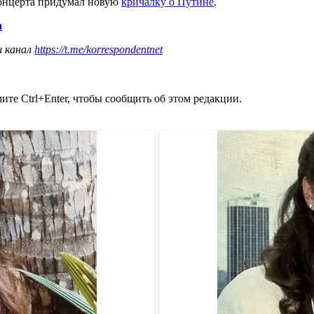
концерта придумал новую
кричалку о Путине
.
а
ш канал
https://t.me/korrespondentnet
те Ctrl+Enter, чтобы сообщить об этом редакции.