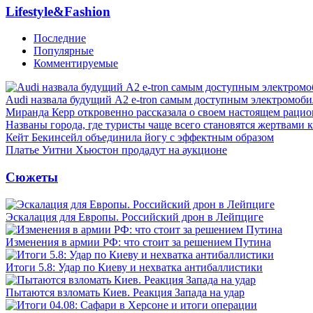
Lifestyle&Fashion
Последние
Популярные
Комментируемые
Audi назвала будущий A2 e-tron самым доступным электромоби
Миранда Керр откровенно рассказала о своем настоящем рацио
Названы города, где туристы чаще всего становятся жертвами
Кейт Бекинсейл объединила йогу с эффектным образом
Платье Уитни Хьюстон продадут на аукционе
Сюжеты
Эскалация для Европы. Российский дрон в Лейпциге
Изменения в армии РФ: что стоит за решением Путина
Итоги 5.8: Удар по Киеву и нехватка антибаллистики
Пытаются взломать Киев. Реакция Запада на удар