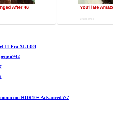
l 11 Pro XL
1384
реции
942
7
1
ехнологию HDR10+ Advanced
577