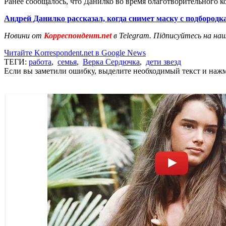
Ранее сообщалось, что Данилко во время благотворительного 
Андрей Данилко рассказал, когда снимет маску с подбородк
Новини от
Корреспондент.net
в Telegram. Підписуйтесь на на
Читайте Korrespondent.net в Google News
ТЕГИ:
работа
,
семья
,
Верка Сердючка
,
дети звезд
Если вы заметили ошибку, выделите необходимый текст и нажми