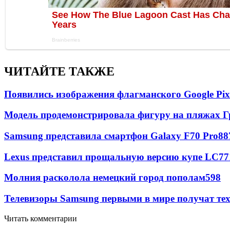
ЧИТАЙТЕ ТАКЖЕ
Появились изображения флагманского Google Pixe
Модель продемонстрировала фигуру на пляжах Г
Samsung представила смартфон Galaxy F70 Pro
88
Lexus представил прощальную версию купе LC
77
Молния расколола немецкий город пополам
598
Телевизоры Samsung первыми в мире получат т
Читать комментарии