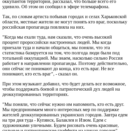
оккупантов территории, рассказал, что больше всего его
удивило. Об этом он сообщил в эфире телемарафона.
Так, по словам артиста побывав городах и селах Харьковской
области, местные жители не могут понять кто враг, поскольку
российская пропаганда повлияла на них.
"Когда мы ехали туда, нам сказали, что очень высокий
процент пророссийски настроенных людей. Мы когда
приехали туда и начали общаться, мы поняли, что эта
статистика базируется на том, что полгода люди были под
тотальной оккупацией. Мы знаем, насколько сильно Россия
работает в направлении пропаганды. Поэтому действительно,
они сейчас не понимают до конца, кто есть враг. Не все
понимают, кто есть враг", - сказал он.
При этом музыкант добавил, что будет делать все возможное,
чтобы поддержать боевой и патриотический дух людей на
деоккупированных территориях.
"Мы поняли, что сейчас нужно им напомнить, кто есть друг.
Мы предпринимаем много интересных мер по поддержке
жителей деоккупированных украинских городов. Завтра едем
на три дня туда - Купянск, Балаклея и Изюм. Едем с
художниками уличными. Будем рисовать очень красивые,
сильные и патриотические граффити на улицах городов", -