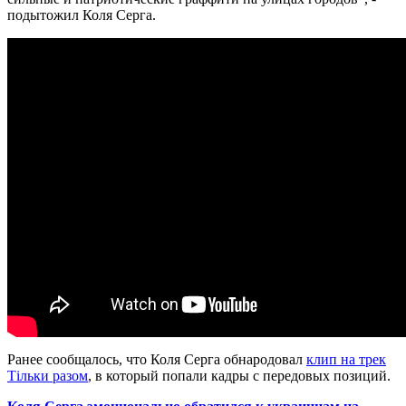
подытожил Коля Серга.
Ранее сообщалось, что Коля Серга обнародовал
клип на трек
Тільки разом
, в который попали кадры с передовых позиций.