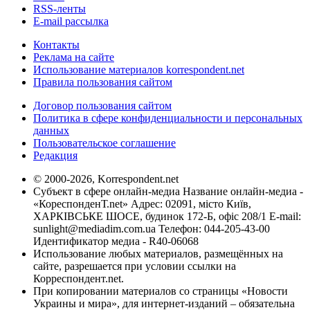
RSS-ленты
E-mail рассылка
Контакты
Реклама на сайте
Использование материалов korrespondent.net
Правила пользования сайтом
Договор пользования сайтом
Политика в сфере конфиденциальности и персональных
данных
Пользовательское соглашение
Редакция
© 2000-2026, Korrespondent.net
Субъект в сфере онлайн-медиа Название онлайн-медиа -
«КореспонденТ.net» Адрес: 02091, місто Київ,
ХАРКІВСЬКЕ ШОСЕ, будинок 172-Б, офіс 208/1 E-mail:
sunlight@mediadim.com.ua
Телефон: 044-205-43-00
Идентификатор медиа - R40-06068
Использование любых материалов, размещённых на
сайте, разрешается при условии ссылки на
Корреспондент.net.
При копировании материалов со страницы «Новости
Украины и мира», для интернет-изданий – обязательна