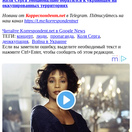
Коля Серга эмоционально обратился к украинцам на
оккупированных территориях
Новини от
Корреспондент.net
в Telegram. Підписуйтесь на
наш канал
https://t.me/korrespondentnet
Читайте Korrespondent.net в Google News
ТЕГИ:
концерт
,
люди
,
пропаганда
,
Коля Серга
,
деоккупация
,
Война в Украине
Если вы заметили ошибку, выделите необходимый текст и
нажмите Ctrl+Enter, чтобы сообщить об этом редакции.