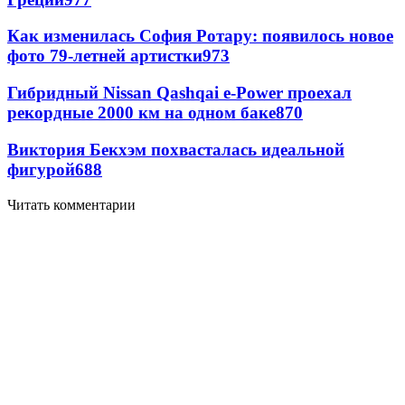
Как изменилась София Ротару: появилось новое
фото 79-летней артистки
973
Гибридный Nissan Qashqai e-Power проехал
рекордные 2000 км на одном баке
870
Виктория Бекхэм похвасталась идеальной
фигурой
688
Читать комментарии