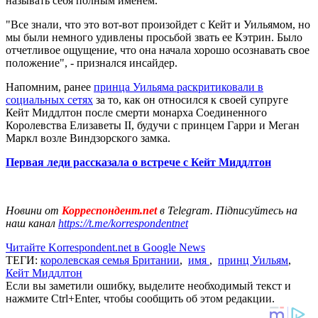
называть себя полным именем.
"Все знали, что это вот-вот произойдет с Кейт и Уильямом, но
мы были немного удивлены просьбой звать ее Кэтрин. Было
отчетливое ощущение, что она начала хорошо осознавать свое
положение", - признался инсайдер.
Напомним, ранее
принца Уильяма раскритиковали в
социальных сетях
за то, как он относился к своей супруге
Кейт Миддлтон после смерти монарха Соединенного
Королевства Елизаветы ІІ, будучи с принцем Гарри и Меган
Маркл возле Виндзорского замка.
Первая леди рассказала о встрече с Кейт Миддлтон
Новини от
Корреспондент.net
в Telegram. Підписуйтесь на
наш канал
https://t.me/korrespondentnet
Читайте Korrespondent.net в Google News
ТЕГИ:
королевская семья Британии
,
имя
,
принц Уильям
,
Кейт Миддлтон
Если вы заметили ошибку, выделите необходимый текст и
нажмите Ctrl+Enter, чтобы сообщить об этом редакции.