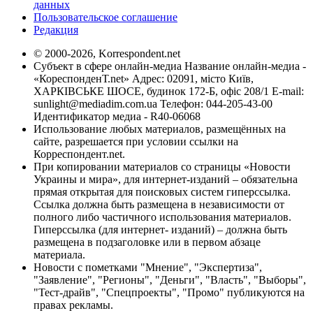
данных
Пользовательское соглашение
Редакция
© 2000-2026, Korrespondent.net
Субъект в сфере онлайн-медиа Название онлайн-медиа -
«КореспонденТ.net» Адрес: 02091, місто Київ,
ХАРКІВСЬКЕ ШОСЕ, будинок 172-Б, офіс 208/1 E-mail:
sunlight@mediadim.com.ua
Телефон: 044-205-43-00
Идентификатор медиа - R40-06068
Использование любых материалов, размещённых на
сайте, разрешается при условии ссылки на
Корреспондент.net.
При копировании материалов со страницы «Новости
Украины и мира», для интернет-изданий – обязательна
прямая открытая для поисковых систем гиперссылка.
Ссылка должна быть размещена в независимости от
полного либо частичного использования материалов.
Гиперссылка (для интернет- изданий) – должна быть
размещена в подзаголовке или в первом абзаце
материала.
Новости с пометками "Мнение", "Экспертиза",
"Заявление", "Регионы", "Деньги", "Власть", "Выборы",
"Тест-драйв", "Спецпроекты", "Промо" публикуются на
правах рекламы.