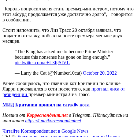
"Король попросил меня стать премьер-министром, потому что
этот абсурд продолжается уже достаточно долго", - говорится
в сообщении.
Стоит напомнить, что Лиз Трасс 20 октября заявила, что
подает в отставку, побыв на посте премьера меньше двух
месяцев.
“The King has asked me to become Prime Minister
because this nonsense has gone on long enough.”
pic.twitter.com/eFL3fgSfVL
— Larry the Cat (@Number10cat)
October 20, 2022
Ранее сообщалось, что главный кот Британии по кличке
Ларри прославился в сети после того, как
прогнал лиса от
резиденции
премьер-министра Лиз Трасс.
МИД Британии принял на службу кота
Новини от
Корреспондент.net
в Telegram. Підписуйтесь на
наш канал
https://t.me/korrespondentnet
Читайте Korrespondent.net в Google News
ТЕГИ:
Британия
,
кот
,
премьер-министр
,
принц Чарльз