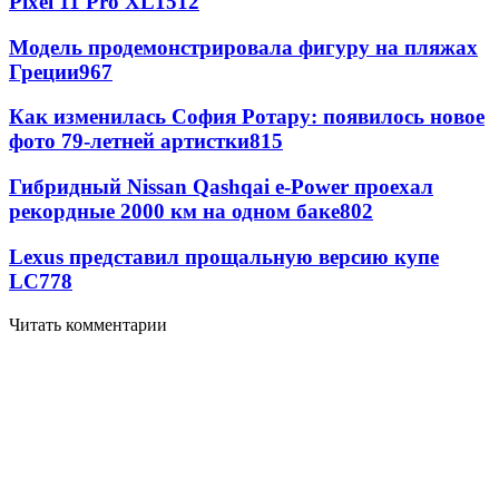
Pixel 11 Pro XL
1512
Модель продемонстрировала фигуру на пляжах
Греции
967
Как изменилась София Ротару: появилось новое
фото 79-летней артистки
815
Гибридный Nissan Qashqai e-Power проехал
рекордные 2000 км на одном баке
802
Lexus представил прощальную версию купе
LC
778
Читать комментарии