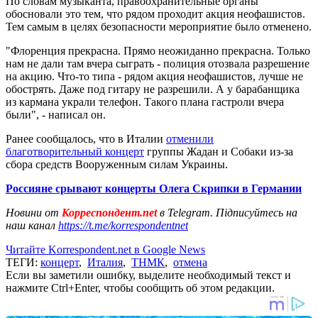
По словам музыканта, правоохранительные органы
обосновали это тем, что рядом проходит акция неофашистов.
Тем самым в целях безопасности мероприятие было отменено.
"Флоренция прекрасна. Прямо неожиданно прекрасна. Только
нам не дали там вчера сыграть - полиция отозвала разрешение
на акцию. Что-то типа - рядом акция неофашистов, лучше не
обострять. Даже под гитару не разрешили. А у барабанщика
из кармана украли телефон. Такого плана гастроли вчера
были", - написал он.
Ранее сообщалось, что в Италии
отменили
благотворительный концерт
группы Жадан и Собаки из-за
сбора средств Вооруженным силам Украины.
Россияне срывают концерты Олега Скрипки в Германии
Новини от
Корреспондент.net
в Telegram. Підписуйтесь на
наш канал
https://t.me/korrespondentnet
Читайте Korrespondent.net в Google News
ТЕГИ:
концерт
,
Италия
,
ТНМК
,
отмена
Если вы заметили ошибку, выделите необходимый текст и
нажмите Ctrl+Enter, чтобы сообщить об этом редакции.