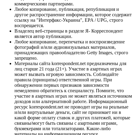
коммерческими партнерами.
Любое копирование, публикация, републикация и
другое распространение информации, которое содержит
ссылку на "Интерфакс-Украина", EPA / UPG, строго
воспрещается.
Владелец веб-страницы в разделе Я- Корреспондент
является автор публикации.
Любое копирование, перепечатка и воспроизведение
фотографий и/или аудиовизуальных материалов,
принадлежащих правообладателю Getty Images, строго
запрещено.
Материалы сайта korrespondent.net предназначены для
лиц старше 21 года (21+). Участие в азартных играх
может вызвать игровую зависимость. Соблюдайте
правила (принципы) ответственной игры. При
обнаружении первых признаков зависимости
немедленно обратитесь к специалисту. Помните, что
участие в азартных играх не может являться источником
доходов или альтернативой работе. Информационный
ресурс korrespondent.net не проводит игры на реальные
и/или виртуальные деньги, сайт не принимает ни в
какой форме оплату ставок и других платежей, которые
связаны/могут быть связаны с азартными играми,
букмекерами или тотализаторами. Какие-либо
материалы на информационном ресурсе