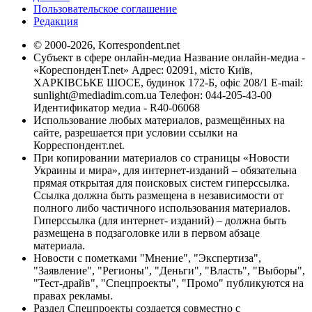
Пользовательское соглашение
Редакция
© 2000-2026, Korrespondent.net
Субъект в сфере онлайн-медиа Название онлайн-медиа -
«КореспонденТ.net» Адрес: 02091, місто Київ,
ХАРКІВСЬКЕ ШОСЕ, будинок 172-Б, офіс 208/1 E-mail:
sunlight@mediadim.com.ua
Телефон: 044-205-43-00
Идентификатор медиа - R40-06068
Использование любых материалов, размещённых на
сайте, разрешается при условии ссылки на
Корреспондент.net.
При копировании материалов со страницы «Новости
Украины и мира», для интернет-изданий – обязательна
прямая открытая для поисковых систем гиперссылка.
Ссылка должна быть размещена в независимости от
полного либо частичного использования материалов.
Гиперссылка (для интернет- изданий) – должна быть
размещена в подзаголовке или в первом абзаце
материала.
Новости с пометками "Мнение", "Экспертиза",
"Заявление", "Регионы", "Деньги", "Власть", "Выборы",
"Тест-драйв", "Спецпроекты", "Промо" публикуются на
правах рекламы.
Раздел Спецпроекты создается совместно с