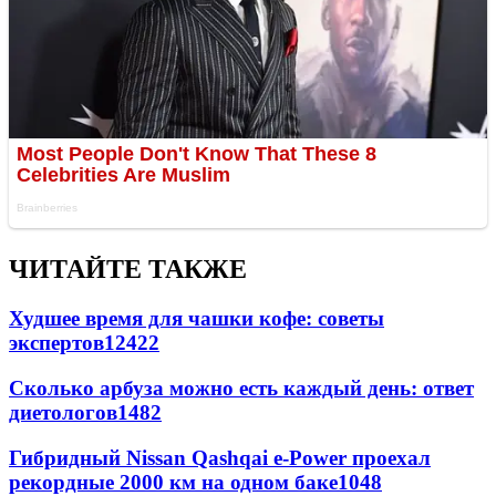
ЧИТАЙТЕ ТАКЖЕ
Худшее время для чашки кофе: советы
экспертов
12422
Сколько арбуза можно есть каждый день: ответ
диетологов
1482
Гибридный Nissan Qashqai e-Power проехал
рекордные 2000 км на одном баке
1048