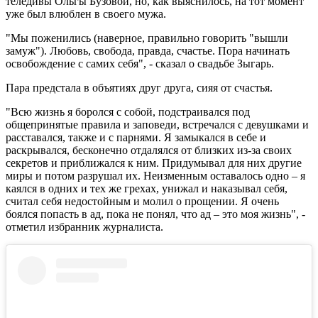
теледивы Ольгы Бузовой, но, как выяснилось, на тот момент
уже был влюблен в своего мужа.
"Мы поженились (наверное, правильно говорить "вышли
замуж"). Любовь, свобода, правда, счастье. Пора начинать
освобождение с самих себя", - сказал о свадьбе Зыгарь.
Пара предстала в объятиях друг друга, сияя от счастья.
"Всю жизнь я боролся с собой, подстраивался под
общепринятые правила и заповеди, встречался с девушками и
расставался, также и с парнями. Я замыкался в себе и
раскрывался, бесконечно отдалялся от близких из-за своих
секретов и приближался к ним. Придумывал для них другие
миры и потом разрушал их. Неизменным оставалось одно – я
каялся в одних и тех же грехах, унижал и наказывал себя,
считал себя недостойным и молил о прощении. Я очень
боялся попасть в ад, пока не понял, что ад – это моя жизнь", -
отметил избранник журналиста.