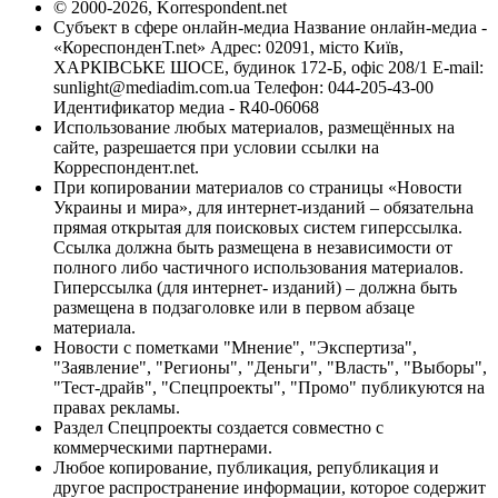
© 2000-2026, Korrespondent.net
Субъект в сфере онлайн-медиа Название онлайн-медиа -
«КореспонденТ.net» Адрес: 02091, місто Київ,
ХАРКІВСЬКЕ ШОСЕ, будинок 172-Б, офіс 208/1 E-mail:
sunlight@mediadim.com.ua
Телефон: 044-205-43-00
Идентификатор медиа - R40-06068
Использование любых материалов, размещённых на
сайте, разрешается при условии ссылки на
Корреспондент.net.
При копировании материалов со страницы «Новости
Украины и мира», для интернет-изданий – обязательна
прямая открытая для поисковых систем гиперссылка.
Ссылка должна быть размещена в независимости от
полного либо частичного использования материалов.
Гиперссылка (для интернет- изданий) – должна быть
размещена в подзаголовке или в первом абзаце
материала.
Новости с пометками "Мнение", "Экспертиза",
"Заявление", "Регионы", "Деньги", "Власть", "Выборы",
"Тест-драйв", "Спецпроекты", "Промо" публикуются на
правах рекламы.
Раздел Спецпроекты создается совместно с
коммерческими партнерами.
Любое копирование, публикация, републикация и
другое распространение информации, которое содержит