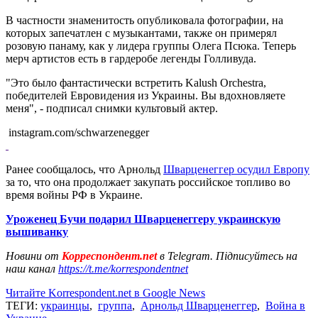
В частности знаменитость опубликовала фотографии, на
которых запечатлен с музыкантами, также он примерял
розовую панаму, как у лидера группы Олега Псюка. Теперь
мерч артистов есть в гардеробе легенды Голливуда.
"Это было фантастически встретить Kalush Orchestra,
победителей Евровидения из Украины. Вы вдохновляете
меня", - подписал снимки культовый актер.
instagram.com/schwarzenegger
Ранее сообщалось, что Арнольд
Шварценеггер осудил Европу
за то, что она продолжает закупать российское топливо во
время войны РФ в Украине.
Уроженец Бучи подарил Шварценеггеру украинскую
вышиванку
Новини от
Корреспондент.net
в Telegram. Підписуйтесь на
наш канал
https://t.me/korrespondentnet
Читайте Korrespondent.net в Google News
ТЕГИ:
украинцы
,
группа
,
Арнольд Шварценеггер
,
Война в