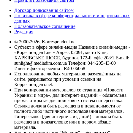
Правила пользования сайтом
Договор пользования сайтом
Политика в сфере конфиденциальности и персональных
данных
Пользовательское соглашение
Редакция
© 2000-2026, Korrespondent.net
Субъект в сфере онлайн-медиа Название онлайн-медиа -
«КореспонденТ.net» Адрес: 02091, місто Київ,
ХАРКІВСЬКЕ ШОСЕ, будинок 172-Б, офіс 208/1 E-mail:
sunlight@mediadim.com.ua
Телефон: 044-205-43-00
Идентификатор медиа - R40-06068
Использование любых материалов, размещённых на
сайте, разрешается при условии ссылки на
Корреспондент.net.
При копировании материалов со страницы «Новости
Украины и мира», для интернет-изданий – обязательна
прямая открытая для поисковых систем гиперссылка.
Ссылка должна быть размещена в независимости от
полного либо частичного использования материалов.
Гиперссылка (для интернет- изданий) – должна быть
размещена в подзаголовке или в первом абзаце
материала.
Новости с пометками "Мнение", "Экспертиза",