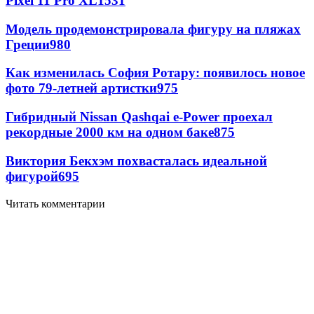
Pixel 11 Pro XL
1531
Модель продемонстрировала фигуру на пляжах
Греции
980
Как изменилась София Ротару: появилось новое
фото 79-летней артистки
975
Гибридный Nissan Qashqai e-Power проехал
рекордные 2000 км на одном баке
875
Виктория Бекхэм похвасталась идеальной
фигурой
695
Читать комментарии