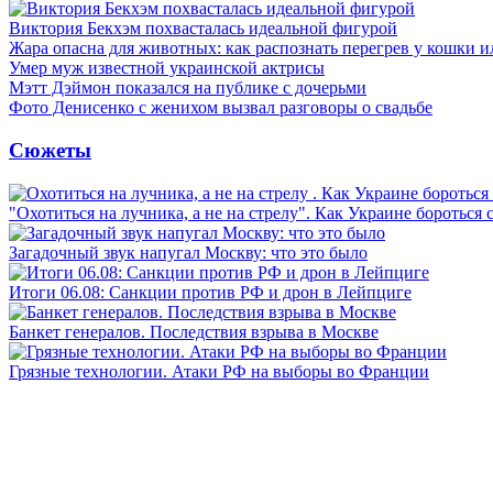
Виктория Бекхэм похвасталась идеальной фигурой
Жара опасна для животных: как распознать перегрев у кошки и
Умер муж известной украинской актрисы
Мэтт Дэймон показался на публике с дочерьми
Фото Денисенко с женихом вызвал разговоры о свадьбе
Сюжеты
"Охотиться на лучника, а не на стрелу". Как Украине бороться 
Загадочный звук напугал Москву: что это было
Итоги 06.08: Санкции против РФ и дрон в Лейпциге
Банкет генералов. Последствия взрыва в Москве
Грязные технологии. Атаки РФ на выборы во Франции