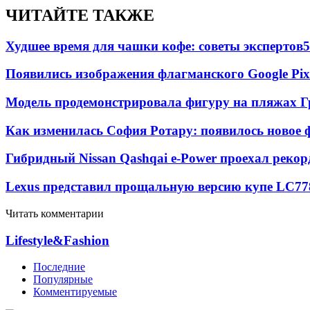
ЧИТАЙТЕ ТАКЖЕ
Худшее время для чашки кофе: советы экспертов
5
Появились изображения флагманского Google Pixe
Модель продемонстрировала фигуру на пляжах Г
Как изменилась София Ротару: появилось новое ф
Гибридный Nissan Qashqai e-Power проехал рекор
Lexus представил прощальную версию купе LC
77
Читать комментарии
Lifestyle&Fashion
Последние
Популярные
Комментируемые