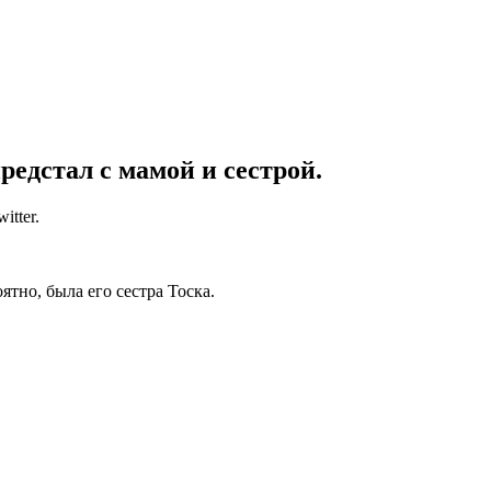
редстал с мамой и сестрой.
tter.
тно, была его сестра Тоска.