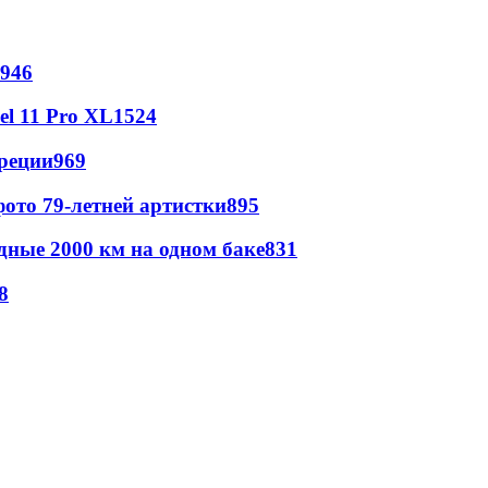
946
l 11 Pro XL
1524
реции
969
ото 79-летней артистки
895
дные 2000 км на одном баке
831
8