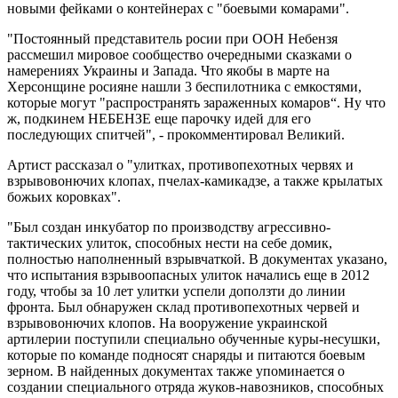
новыми фейками о контейнерах с "боевыми комарами".
"Постоянный представитель росии при ООН Небензя
рассмешил мировое сообщество очередными сказками о
намерениях Украины и Запада. Что якобы в марте на
Херсонщине росияне нашли 3 беспилотника с емкостями,
которые могут "распространять зараженных комаров“. Ну что
ж, подкинем НЕБЕНЗЕ еще парочку идей для его
последующих спитчей", - прокомментировал Великий.
Артист рассказал о "улитках, противопехотных червях и
взрывовонючих клопах, пчелах-камикадзе, а также крылатых
божьих коровках".
"Был создан инкубатор по производству агрессивно-
тактических улиток, способных нести на себе домик,
полностью наполненный взрывчаткой. В документах указано,
что испытания взрывоопасных улиток начались еще в 2012
году, чтобы за 10 лет улитки успели доползти до линии
фронта. Был обнаружен склад противопехотных червей и
взрывовонючих клопов. На вооружение украинской
артилерии поступили специально обученные куры-несушки,
которые по команде подносят снаряды и питаются боевым
зерном. В найденных документах также упоминается о
создании специального отряда жуков-навозников, способных