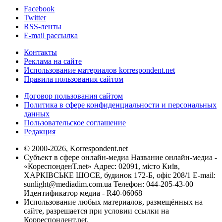
Facebook
Twitter
RSS-ленты
E-mail рассылка
Контакты
Реклама на сайте
Использование материалов korrespondent.net
Правила пользования сайтом
Договор пользования сайтом
Политика в сфере конфиденциальности и персональных
данных
Пользовательское соглашение
Редакция
© 2000-2026, Korrespondent.net
Субъект в сфере онлайн-медиа Название онлайн-медиа -
«КореспонденТ.net» Адрес: 02091, місто Київ,
ХАРКІВСЬКЕ ШОСЕ, будинок 172-Б, офіс 208/1 E-mail:
sunlight@mediadim.com.ua
Телефон: 044-205-43-00
Идентификатор медиа - R40-06068
Использование любых материалов, размещённых на
сайте, разрешается при условии ссылки на
Корреспондент.net.