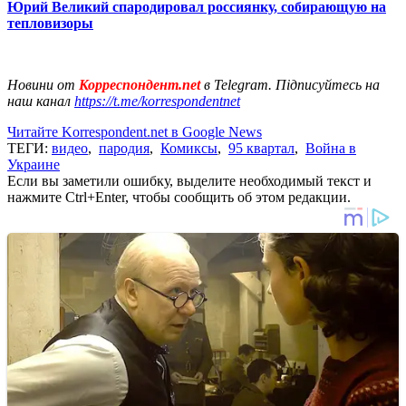
Юрий Великий спародировал россиянку, собирающую на
тепловизоры
Новини от
Корреспондент.net
в Telegram. Підписуйтесь на
наш канал
https://t.me/korrespondentnet
Читайте Korrespondent.net в Google News
ТЕГИ:
видео
,
пародия
,
Комиксы
,
95 квартал
,
Война в
Украине
Если вы заметили ошибку, выделите необходимый текст и
нажмите Ctrl+Enter, чтобы сообщить об этом редакции.