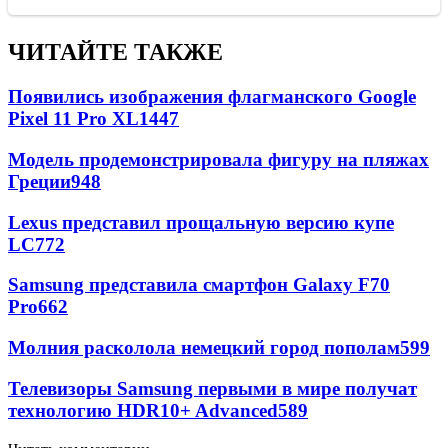
ЧИТАЙТЕ ТАКЖЕ
Появились изображения флагманского Google
Pixel 11 Pro XL
1447
Модель продемонстрировала фигуру на пляжах
Греции
948
Lexus представил прощальную версию купе
LC
772
Samsung представила смартфон Galaxy F70
Pro
662
Молния расколола немецкий город пополам
599
Телевизоры Samsung первыми в мире получат
технологию HDR10+ Advanced
589