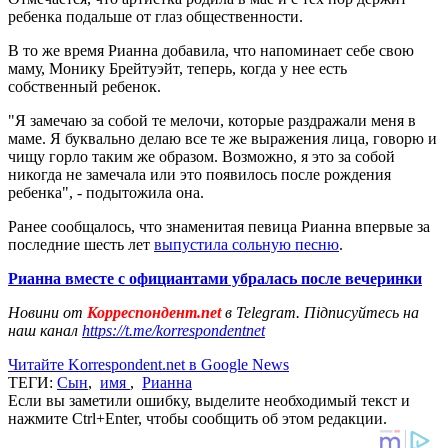
ребенка подальше от глаз общественности.
В то же время Рианна добавила, что напоминает себе свою
маму, Монику Брейтуэйт, теперь, когда у нее есть
собственный ребенок.
"Я замечаю за собой те мелочи, которые раздражали меня в
маме. Я буквально делаю все те же выражения лица, говорю и
чищу горло таким же образом. Возможно, я это за собой
никогда не замечала или это появилось после рождения
ребенка", - подытожила она.
Ранее сообщалось, что знаменитая певица Рианна впервые за
последние шесть лет
выпустила сольную песню
.
Рианна вместе с официантами убралась после вечеринки
Новини от
Корреспондент.net
в Telegram. Підписуйтесь на
наш канал
https://t.me/korrespondentnet
Читайте Korrespondent.net в Google News
ТЕГИ:
Сын
,
имя
,
Рианна
Если вы заметили ошибку, выделите необходимый текст и
нажмите Ctrl+Enter, чтобы сообщить об этом редакции.