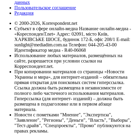
данных
Пользовательское соглашение
Редакция
© 2000-2026, Korrespondent.net
Субъект в сфере онлайн-медиа Название онлайн-медиа -
«КореспонденТ.net» Адрес: 02091, місто Київ,
ХАРКІВСЬКЕ ШОСЕ, будинок 172-Б, офіс 208/1 E-mail:
sunlight@mediadim.com.ua
Телефон: 044-205-43-00
Идентификатор медиа - R40-06068
Использование любых материалов, размещённых на
сайте, разрешается при условии ссылки на
Корреспондент.net.
При копировании материалов со страницы «Новости
Украины и мира», для интернет-изданий – обязательна
прямая открытая для поисковых систем гиперссылка.
Ссылка должна быть размещена в независимости от
полного либо частичного использования материалов.
Гиперссылка (для интернет- изданий) – должна быть
размещена в подзаголовке или в первом абзаце
материала.
Новости с пометками "Мнение", "Экспертиза",
"Заявление", "Регионы", "Деньги", "Власть", "Выборы",
"Тест-драйв", "Спецпроекты", "Промо" публикуются на
правах рекламы.