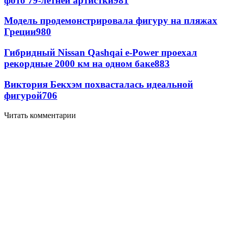
фото 79-летней артистки
981
Модель продемонстрировала фигуру на пляжах
Греции
980
Гибридный Nissan Qashqai e-Power проехал
рекордные 2000 км на одном баке
883
Виктория Бекхэм похвасталась идеальной
фигурой
706
Читать комментарии