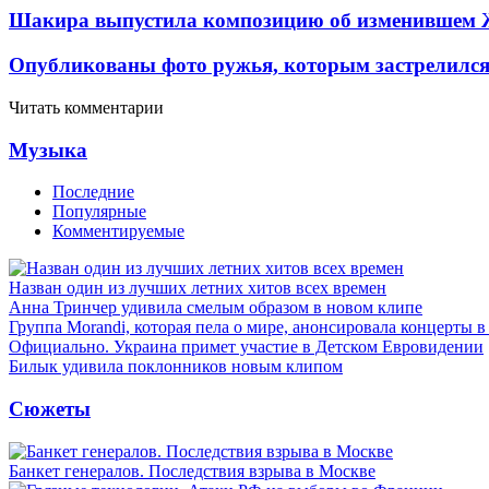
Шакира выпустила композицию об изменившем 
Опубликованы фото ружья, которым застрелился
Читать комментарии
Музыка
Последние
Популярные
Комментируемые
Назван один из лучших летних хитов всех времен
Анна Тринчер удивила смелым образом в новом клипе
Группа Morandi, которая пела о мире, анонсировала концерты 
Официально. Украина примет участие в Детском Евровидении
Билык удивила поклонников новым клипом
Сюжеты
Банкет генералов. Последствия взрыва в Москве