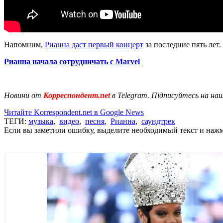
Напомним,
Рианна даст первый концерт
за последние пять лет
Рианна начала сотрудничать с Marvel
Новини от
Корреспондент.net
в Telegram. Підписуйтесь на на
Читайте Korrespondent.net в Google News
ТЕГИ:
музыка
,
видео
,
песня
,
Рианна
,
саундтрек
Если вы заметили ошибку, выделите необходимый текст и нажми