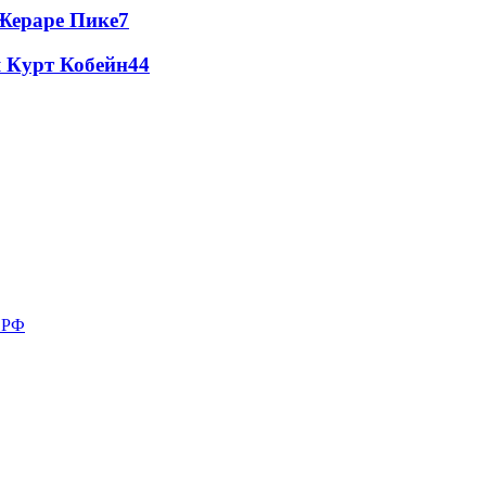
Жераре Пике
7
 Курт Кобейн
4
4
в РФ