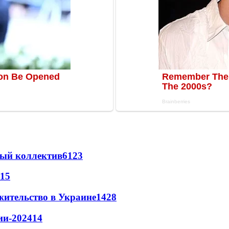
вый коллектив
61
23
15
жительство в Украине
14
28
ии-2024
14