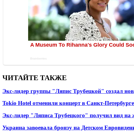
ЧИТАЙТЕ ТАКЖЕ
Экс-лидер группы "Ляпис Трубецкой" создал но
Tokio Hotel отменили концерт в Санкт-Петербурге
Экс-лидер "Ляписа Трубецкого" получил вид на 
Украина завоевала бронзу на Детском Евровиден