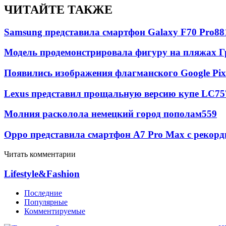
ЧИТАЙТЕ ТАКЖЕ
Samsung представила смартфон Galaxy F70 Pro
88
Модель продемонстрировала фигуру на пляжах Г
Появились изображения флагманского Google Pixe
Lexus представил прощальную версию купе LC
75
Молния расколола немецкий город пополам
559
Oppo представила смартфон A7 Pro Max с рекорд
Читать комментарии
Lifestyle&Fashion
Последние
Популярные
Комментируемые