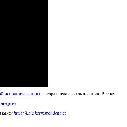
ой исполнительницы
, которая пела его композицию Весная.
онцерты
ш канал
https://t.me/korrespondentnet