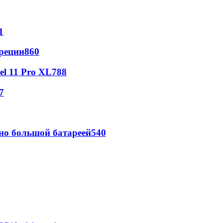
1
реции
860
l 11 Pro XL
788
7
но большой батареей
540