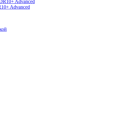
R10+ Advanced
кой