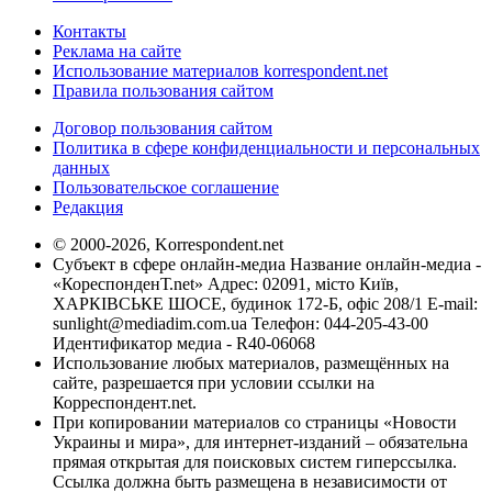
Контакты
Реклама на сайте
Использование материалов korrespondent.net
Правила пользования сайтом
Договор пользования сайтом
Политика в сфере конфиденциальности и персональных
данных
Пользовательское соглашение
Редакция
© 2000-2026, Korrespondent.net
Субъект в сфере онлайн-медиа Название онлайн-медиа -
«КореспонденТ.net» Адрес: 02091, місто Київ,
ХАРКІВСЬКЕ ШОСЕ, будинок 172-Б, офіс 208/1 E-mail:
sunlight@mediadim.com.ua
Телефон: 044-205-43-00
Идентификатор медиа - R40-06068
Использование любых материалов, размещённых на
сайте, разрешается при условии ссылки на
Корреспондент.net.
При копировании материалов со страницы «Новости
Украины и мира», для интернет-изданий – обязательна
прямая открытая для поисковых систем гиперссылка.
Ссылка должна быть размещена в независимости от