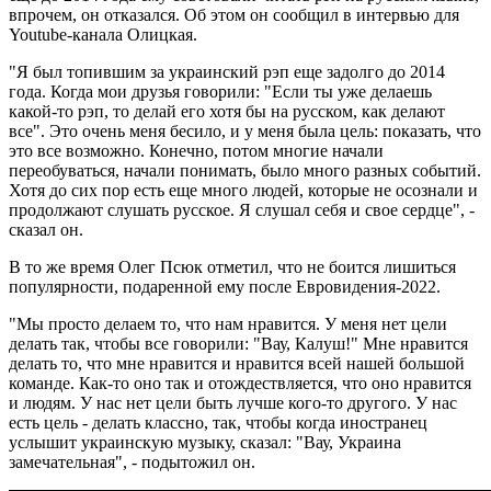
впрочем, он отказался. Об этом он сообщил в интервью для
Youtube-канала Олицкая.
"Я был топившим за украинский рэп еще задолго до 2014
года. Когда мои друзья говорили: "Если ты уже делаешь
какой-то рэп, то делай его хотя бы на русском, как делают
все". Это очень меня бесило, и у меня была цель: показать, что
это все возможно. Конечно, потом многие начали
переобуваться, начали понимать, было много разных событий.
Хотя до сих пор есть еще много людей, которые не осознали и
продолжают слушать русское. Я слушал себя и свое сердце", -
сказал он.
В то же время Олег Псюк отметил, что не боится лишиться
популярности, подаренной ему после Евровидения-2022.
"Мы просто делаем то, что нам нравится. У меня нет цели
делать так, чтобы все говорили: "Вау, Калуш!" Мне нравится
делать то, что мне нравится и нравится всей нашей большой
команде. Как-то оно так и отождествляется, что оно нравится
и людям. У нас нет цели быть лучше кого-то другого. У нас
есть цель - делать классно, так, чтобы когда иностранец
услышит украинскую музыку, сказал: "Вау, Украина
замечательная", - подытожил он.