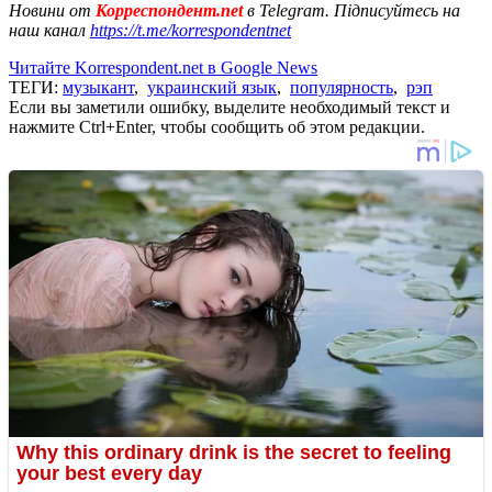
Новини от
Корреспондент.net
в Telegram. Підписуйтесь на
наш канал
https://t.me/korrespondentnet
Читайте Korrespondent.net в Google News
ТЕГИ:
музыкант
,
украинский язык
,
популярность
,
рэп
Если вы заметили ошибку, выделите необходимый текст и
нажмите Ctrl+Enter, чтобы сообщить об этом редакции.