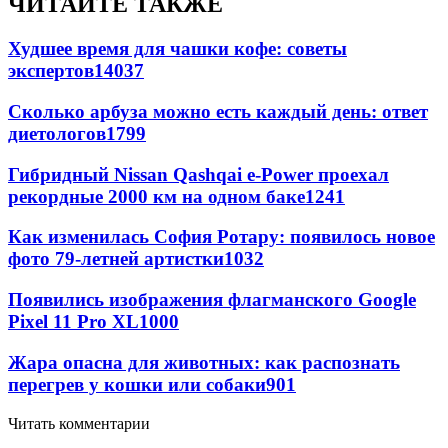
ЧИТАЙТЕ ТАКЖЕ
Худшее время для чашки кофе: советы
экспертов
14037
Сколько арбуза можно есть каждый день: ответ
диетологов
1799
Гибридный Nissan Qashqai e-Power проехал
рекордные 2000 км на одном баке
1241
Как изменилась София Ротару: появилось новое
фото 79-летней артистки
1032
Появились изображения флагманского Google
Pixel 11 Pro XL
1000
Жара опасна для животных: как распознать
перегрев у кошки или собаки
901
Читать комментарии