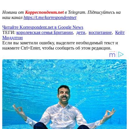
Новини от
Корреспондент.net
в Telegram. Підписуйтесь на
наш канал
https://t.me/korrespondentnet
Читайте Korrespondent.net в Google News
ТЕГИ:
королевская семья Британии
,
дети
,
воспитание
,
Кейт
Миддлтон
Если вы заметили ошибку, выделите необходимый текст и
нажмите Ctrl+Enter, чтобы сообщить об этом редакции.