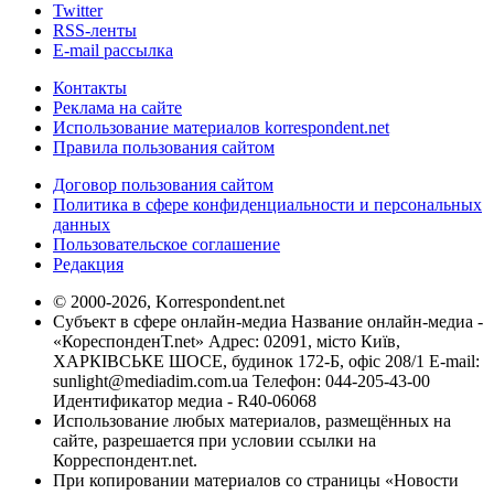
Twitter
RSS-ленты
E-mail рассылка
Контакты
Реклама на сайте
Использование материалов korrespondent.net
Правила пользования сайтом
Договор пользования сайтом
Политика в сфере конфиденциальности и персональных
данных
Пользовательское соглашение
Редакция
© 2000-2026, Korrespondent.net
Субъект в сфере онлайн-медиа Название онлайн-медиа -
«КореспонденТ.net» Адрес: 02091, місто Київ,
ХАРКІВСЬКЕ ШОСЕ, будинок 172-Б, офіс 208/1 E-mail:
sunlight@mediadim.com.ua
Телефон: 044-205-43-00
Идентификатор медиа - R40-06068
Использование любых материалов, размещённых на
сайте, разрешается при условии ссылки на
Корреспондент.net.
При копировании материалов со страницы «Новости