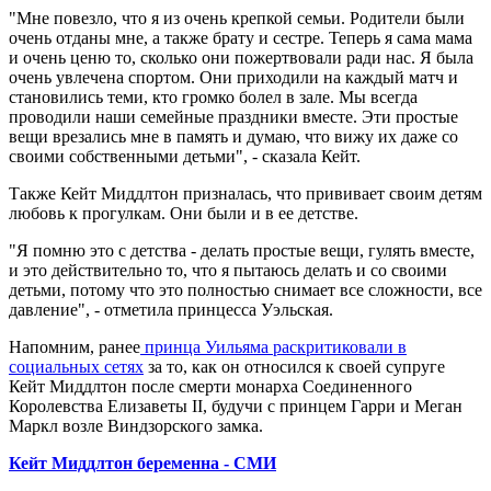
"Мне повезло, что я из очень крепкой семьи. Родители были
очень отданы мне, а также брату и сестре. Теперь я сама мама
и очень ценю то, сколько они пожертвовали ради нас. Я была
очень увлечена спортом. Они приходили на каждый матч и
становились теми, кто громко болел в зале. Мы всегда
проводили наши семейные праздники вместе. Эти простые
вещи врезались мне в память и думаю, что вижу их даже со
своими собственными детьми", - сказала Кейт.
Также Кейт Миддлтон призналась, что прививает своим детям
любовь к прогулкам. Они были и в ее детстве.
"Я помню это с детства - делать простые вещи, гулять вместе,
и это действительно то, что я пытаюсь делать и со своими
детьми, потому что это полностью снимает все сложности, все
давление", - отметила принцесса Уэльская.
Напомним, ранее
принца Уильяма раскритиковали в
социальных сетях
за то, как он относился к своей супруге
Кейт Миддлтон после смерти монарха Соединенного
Королевства Елизаветы ІІ, будучи с принцем Гарри и Меган
Маркл возле Виндзорского замка.
Кейт Миддлтон беременна - СМИ