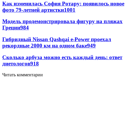
Как изменилась София Ротару: появилось новое
фото 79-летней артистки
1001
Модель продемонстрировала фигуру на пляжах
Греции
984
Гибридный Nissan Qashqai e-Power проехал
рекордные 2000 км на одном баке
949
Сколько арбуза можно есть каждый день: ответ
диетологов
918
Читать комментарии