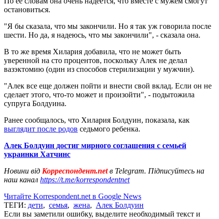
По ее словам она очень надеется, что вместе с мужем смогут
остановиться.
"Я бы сказала, что мы закончили. Но я так уж говорила после
шести. Но да, я надеюсь, что мы закончили", - сказала она.
В то же время Хилария добавила, что не может быть
уверенной на сто процентов, поскольку Алек не делал
вазэктомию (один из способов стерилизации у мужчин).
"Алек все еще должен пойти и внести свой вклад. Если он не
сделает этого, что-то может и произойти", - подытожила
супруга Болдуина.
Ранее сообщалось, что Хилария Болдуин, показала, как
выглядит после родов
седьмого ребенка.
Алек Болдуин достиг мирного соглашения с семьей
украинки Хатчинс
Новини від
Корреспондент.net
в Telegram. Підписуйтесь на
наш канал
https://t.me/korrespondentnet
Читайте Korrespondent.net в Google News
ТЕГИ:
дети
,
семья
,
жена
,
Алек Болдуин
Если вы заметили ошибку, выделите необходимый текст и