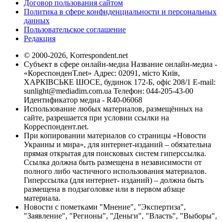
Договор пользования сайтом
Политика в сфере конфиденциальности и персональных
данных
Пользовательское соглашение
Редакция
© 2000-2026, Korrespondent.net
Субъект в сфере онлайн-медиа Название онлайн-медиа -
«КореспонденТ.net» Адрес: 02091, місто Київ,
ХАРКІВСЬКЕ ШОСЕ, будинок 172-Б, офіс 208/1 E-mail:
sunlight@mediadim.com.ua
Телефон: 044-205-43-00
Идентификатор медиа - R40-06068
Использование любых материалов, размещённых на
сайте, разрешается при условии ссылки на
Корреспондент.net.
При копировании материалов со страницы «Новости
Украины и мира», для интернет-изданий – обязательна
прямая открытая для поисковых систем гиперссылка.
Ссылка должна быть размещена в независимости от
полного либо частичного использования материалов.
Гиперссылка (для интернет- изданий) – должна быть
размещена в подзаголовке или в первом абзаце
материала.
Новости с пометками "Мнение", "Экспертиза",
"Заявление", "Регионы", "Деньги", "Власть", "Выборы",