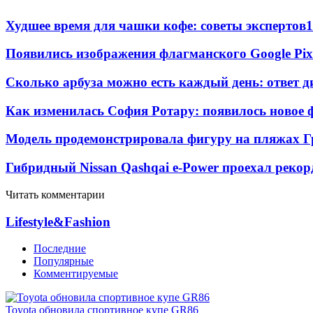
Худшее время для чашки кофе: советы экспертов
1
Появились изображения флагманского Google Pixe
Сколько арбуза можно есть каждый день: ответ д
Как изменилась София Ротару: появилось новое ф
Модель продемонстрировала фигуру на пляжах Г
Гибридный Nissan Qashqai e-Power проехал рекор
Читать комментарии
Lifestyle&Fashion
Последние
Популярные
Комментируемые
Toyota обновила спортивное купе GR86