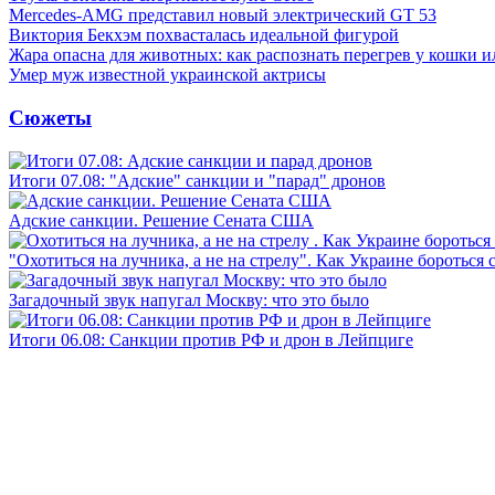
Mercedes-AMG представил новый электрический GT 53
Виктория Бекхэм похвасталась идеальной фигурой
Жара опасна для животных: как распознать перегрев у кошки и
Умер муж известной украинской актрисы
Сюжеты
Итоги 07.08: "Адские" санкции и "парад" дронов
Адские санкции. Решение Сената США
"Охотиться на лучника, а не на стрелу". Как Украине бороться 
Загадочный звук напугал Москву: что это было
Итоги 06.08: Санкции против РФ и дрон в Лейпциге