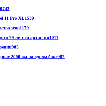
0743
l 11 Pro XL
1539
иетологов
1179
ото 79-летней артистки
1011
реции
985
дные 2000 км на одном баке
982