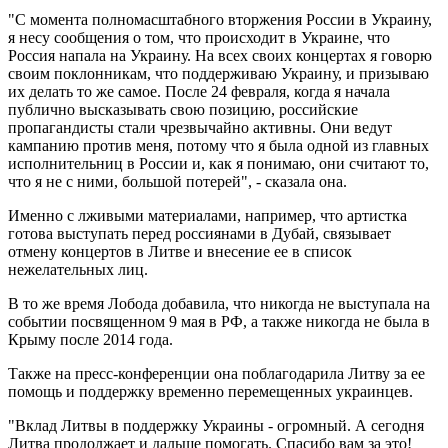
"С момента полномасштабного вторжения России в Украину,
я несу сообщения о том, что происходит в Украине, что
Россия напала на Украину. На всех своих концертах я говорю
своим поклонникам, что поддерживаю Украину, и призываю
их делать то же самое. После 24 февраля, когда я начала
публично высказывать свою позицию, российские
пропагандисты стали чрезвычайно активны. Они ведут
кампанию против меня, потому что я была одной из главных
исполнительниц в России и, как я понимаю, они считают то,
что я не с ними, большой потерей", - сказала она.
Именно с лживыми материалами, например, что артистка
готова выступать перед россиянами в Дубай, связывает
отмену концертов в Литве и внесение ее в список
нежелательных лиц.
В то же время Лобода добавила, что никогда не выступала на
событии посвященном 9 мая в РФ, а также никогда не была в
Крыму после 2014 года.
Также на пресс-конференции она поблагодарила Литву за ее
помощь и поддержку временно перемещенных украинцев.
"Вклад Литвы в поддержку Украины - огромный. А сегодня
Литва продолжает и дальше помогать. Спасибо вам за это!