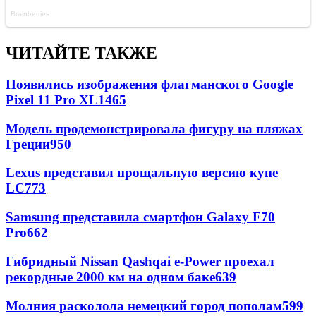
ЧИТАЙТЕ ТАКЖЕ
Появились изображения флагманского Google
Pixel 11 Pro XL
1465
Модель продемонстрировала фигуру на пляжах
Греции
950
Lexus представил прощальную версию купе
LC
773
Samsung представила смартфон Galaxy F70
Pro
662
Гибридный Nissan Qashqai e-Power проехал
рекордные 2000 км на одном баке
639
Молния расколола немецкий город пополам
599