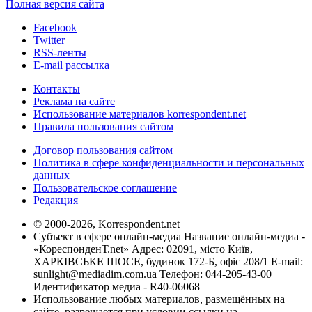
Полная версия сайта
Facebook
Twitter
RSS-ленты
E-mail рассылка
Контакты
Реклама на сайте
Использование материалов korrespondent.net
Правила пользования сайтом
Договор пользования сайтом
Политика в сфере конфиденциальности и персональных
данных
Пользовательское соглашение
Редакция
© 2000-2026, Korrespondent.net
Субъект в сфере онлайн-медиа Название онлайн-медиа -
«КореспонденТ.net» Адрес: 02091, місто Київ,
ХАРКІВСЬКЕ ШОСЕ, будинок 172-Б, офіс 208/1 E-mail:
sunlight@mediadim.com.ua
Телефон: 044-205-43-00
Идентификатор медиа - R40-06068
Использование любых материалов, размещённых на
сайте, разрешается при условии ссылки на